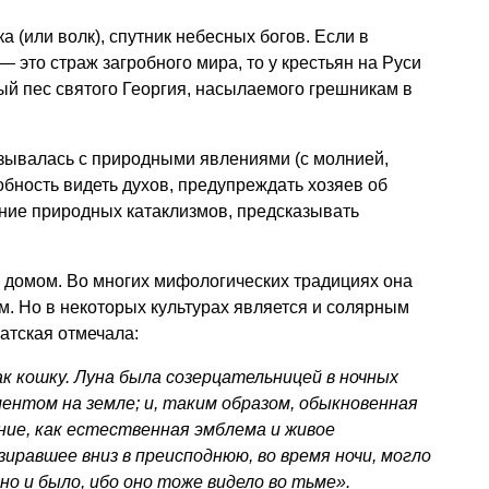
 (или волк), спутник небесных богов. Если в
 это страж загробного мира, то у крестьян на Руси
ный пес святого Георгия, насылаемого грешникам в
язывалась с природными явлениями (с молнией,
бность видеть духов, предупреждать хозяев об
ние природных катаклизмов, предсказывать
 домом. Во многих мифологических традициях она
м. Но в некоторых культурах является и солярным
атская отмечала:
к кошку. Луна была созерцательницей в ночных
лентом на земле; и, таким образом, обыкновенная
ние, как естественная эмблема и живое
зиравшее вниз в преисподнюю, во время ночи, могло
но и было, ибо оно тоже видело во тьме».