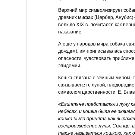
Верхний мир символизирует собака
древних мифах (Цербер, Анубис) —
волк до XIX в. почитался как вер
наказание.
А еще у народов мира собака св
дождем), им приписывалась спосо
опасности, чувствовать приближе
эпидемии.
Кошка связана с земным миром, с
связывается с луной, плодородие
символом царственности. Е. Блав
«
Египтяне представляли луну ка
небесах, и кошка была ее эквива
кошка была принята как выраже
воспроизведение луны. Солнце, в
также называться кошкою, как о