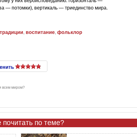
тому у них вероисповеданию: горизонталь —
ва — потомки), вертикаль — триединство мира.
традиции
,
воспитание
,
фольклор
енить
и всем миром?
 почитать по теме?