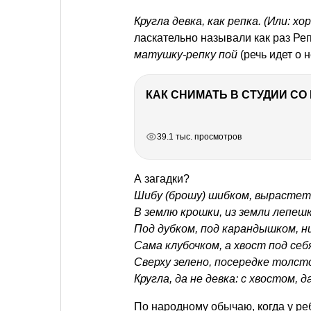
Кругла девка, как репка. (Или: хо
ласкательно называли как раз Ре
матушку-репку пой
(речь идет о 
КАК СНИМАТЬ В СТУДИИ С
РЕКЛАМА
РЕКЛАМА
РЕКЛАМА
РЕКЛАМА
39.1 тыс. просмотров
А загадки?
Шибу (брошу) шибком, вырастет
В землю крошки, из земли лепешк
Под дубком, под карандышком, н
Сама клубочком, а хвост под себ
Cверху зелено, посередке толсто
Кругла, да не девка: с хвостом, д
По народному обычаю, когда у ре