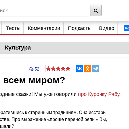
Тесты
Комментарии
Подкасты
Видео
Культура
52
и всем миром?
одные сказки! Мы уже говорили
про Курочку Рябу.
братившись к старинным традициям. Она исстари
стве. Про выражение «проще пареной репы» Вы,
ышали?