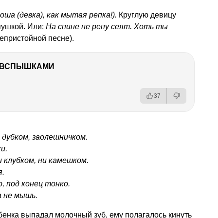
роша (девка), как мытая репка!).
Круглую девицу
пушкой. Или:
На спине не репу сеят. Хоть ты
непристойной песне).
О ВСПЫШКАМИ
37
 дубком, заолешничком.
и.
и клубком, ни камешком.
я.
, под конец тонко.
а не мышь.
бенка выпадал молочный зуб, ему полагалось кинуть