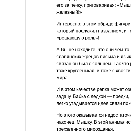
его за печку, приговаривая: «Мыш
железный!»
Интересно: в этом обряде фигури
который послужил названием, и т
«решающую роль»!
А Вы не находите, что они чем-то
славянских жрецов письма и язык
связан он был с солнцем. Так чт
тоже кругленькая, и тоже с хвос
мира.
И в этом качестве репка может о
задачу. Бабка с дедкой — предки, 
легко угадывается идея связи пок
Но этого оказывается недостаточн
наконец, Мышку. В этой анималис
трехзвенного мирозданья.