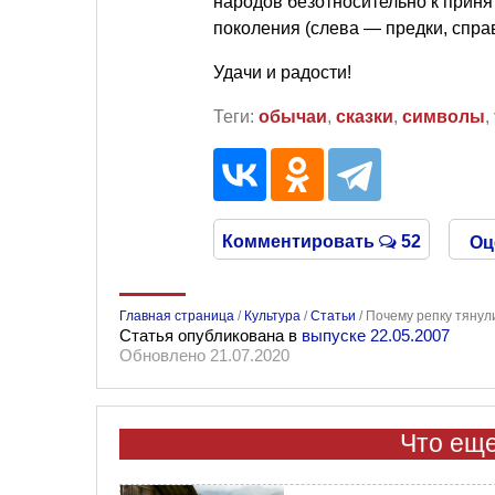
народов безотносительно к приня
поколения (слева — предки, спра
Удачи и радости!
Теги:
обычаи
,
сказки
,
символы
,
Комментировать
52
Оц
Главная страница
/
Культура
/
Статьи
/
Почему репку тянул
Статья опубликована в
выпуске 22.05.2007
Обновлено 21.07.2020
Что еще