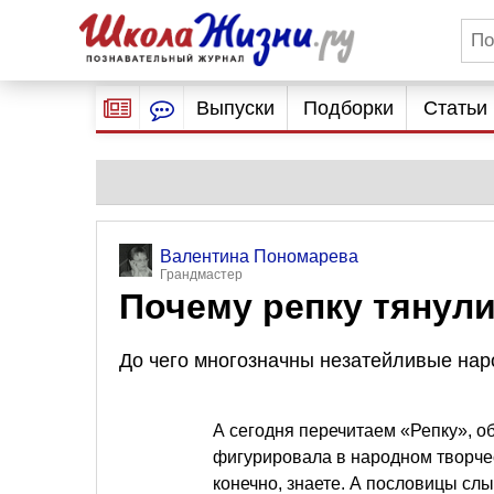
Выпуски
Подборки
Статьи
Валентина Пономарева
Грандмастер
Почему репку тянул
До чего многозначны незатейливые нар
А сегодня перечитаем «Репку», о
фигурировала в народном творче
конечно, знаете. А пословицы сл