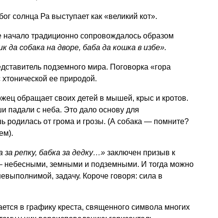
ог солнца Ра выступает как «великий кот».
е начало традиционно сопровождалось образом
к да собака на дворе, баба да кошка в избе».
дставитель подземного мира. Поговорка «гора
 хтонической ее природой.
жец обращает своих детей в мышей, крыс и кротов.
и падали с неба. Это дало основу для
ь родилась от грома и грозы. (А собака — помните?
ем).
 за репку, бабка за дедку…»
заключен призыв к
— небесными, земными и подземными. И тогда можно
выполнимой, задачу. Короче говоря: сила в
ется в графику креста, священного символа многих