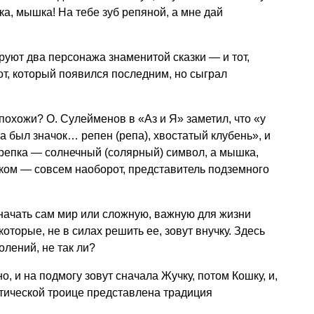
ка, мышка! На тебе зуб репяной, а мне дай
руют два персонажа знаменитой сказки — и тот,
от, который появился последним, но сыграл
 похожи? О. Сулейменов в «Аз и Я» заметил, что «у
а был значок… репен (репа), хвостатый клубень», и
о репка — солнечный (солярный) символ, а мышка,
тиком — совсем наоборот, представитель подземного
значать сам мир или сложную, важную для жизни
которые, не в силах решить ее, зовут внучку. Здесь
олений, не так ли?
о, и на подмогу зовут сначала Жучку, потом Кошку, и,
тической троице представлена традиция