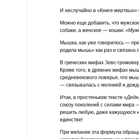
И неслучайно в «Книге мертвых» б
Можно еще добавить, что мужско
собаки, а женское — кошки:
«Мужи
Мышка, как уже говорилось — пре
родила мышь» как раз и связана с
В греческих мифах Зевс-громовер
Кроме того, в древних мифах мыш
средневекового поверья, что мыш
— связывалась с молнией и дожд
Итак, в простеньком тексте
«Дедка
союзу поколений с силами мира 
решить любую, даже кажущуюся не
единстве!
При желании эта формула обраща