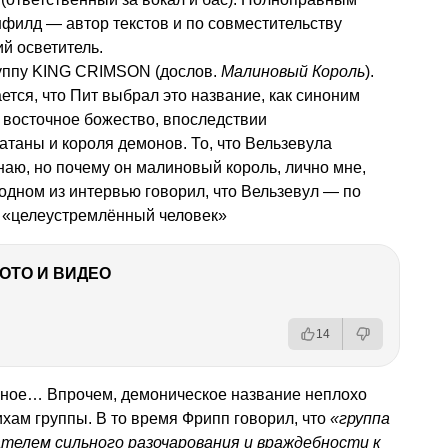
филд — автор текстов и по совместительству
й осветитель.
уппу KING CRIMSON (дослов.
Малиновый Король
).
ется, что Пит выбрал это название, как синоним
 восточное божество, впоследствии
таны и короля демонов. То, что Вельзевула
аю, но почему он малиновый король, лично мне,
 одном из интервью говорил, что Вельзевул — по
 «целеустремлённый человек»
ФОТО И ВИДЕО
14
ёмное… Впрочем, демоническое название неплохо
ихам группы. В то время Фрипп говорил, что
«группа
телем сильного разочарования и враждебности к