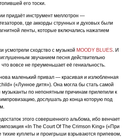
атопившей его тоски.
ии придаёт инструмент меллотрон —
езаторов, где аккорды струнных и духовых были
агнитной ленты, которые включались нажатием
ки усмотрели сходство с музыкой
MOODY BLUES
. И
риглушенным звучанием песня действительно
», что вовсе не преуменьшает её гениальность.
нова маленький привал — красивая и излюбленная
ild» («Лунное дитя»). Она могла бы стать самой
ы музыканты по непонятным причинам прилепили к
 импровизацию, дослушать до конца которую под
м.
едостаток этого совершенного альбома, ибо венчает
мпозиция «In The Court Of The Crimson King» («При
е тихие куплеты и проигрыши взрываются припевом,