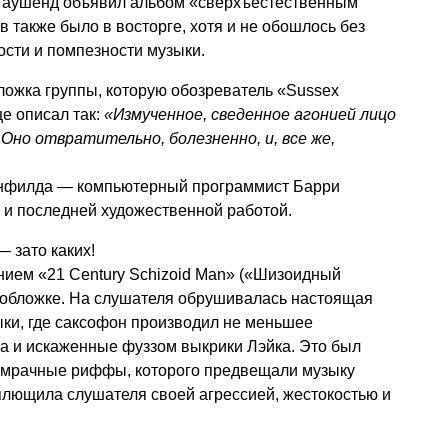
Таушенд объявил альбом «сверхъестественным
 также было в восторге, хотя и не обошлось без
сти и помпезности музыки.
ложка группы, которую обозреватель «Sussex
е описал так:
«Измученное, сведенное агонией лицо
. Оно отвратительно, болезненно, и, все же,
нфилда — компьютерный программист Барри
й и последней художественной работой.
— зато каких!
нием «21 Century Schizoid Man» («Шизоидный
ь обложке. На слушателя обрушивалась настоящая
ыки, где саксофон производил не меньшее
а и искаженные фуззом выкрики Лэйка. Это был
 мрачные риффы, которого предвещали музыку
 плющила слушателя своей агрессией, жестокостью и