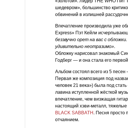
«золотой». Лидер THE WHO Пит 
шедевром», большинство критиков
обвинений в излишней рассудочно
Впечатление производила уже об
Express» Пэт Кейли исчерпывающ
беззвучно орет на вас с обложки
удивительно неотразимо»
.
Обложку нарисовал знакомый Си
Годберг — и она стала его перво
Альбом состоял всего из 5 песен 
Первая же композиция под назва
человек 21 века») была под стат
лавина иступленной жёсткой муз
впечатление, чем визжащая гитар
настоящий хэви-металл, тяжелые
BLACK SABBATH
. Песня просто
отчаянием.