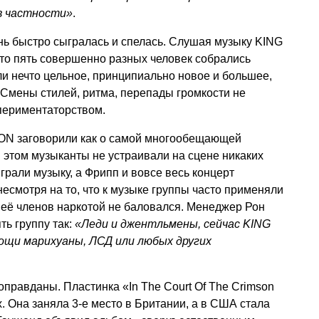
 в частности»
.
нь быстро сыгралась и спелась. Слушая музыку KING
о пять совершенно разных человек собрались
и нечто цельное, принципиально новое и большее,
. Смены стилей, ритма, перепады громкости не
периментаторством.
ON заговорили как о самой многообещающей
 этом музыканты не устраивали на сцене никаких
грали музыку, а Фрипп и вовсе весь концерт
 несмотря на то, что к музыке группы часто применяли
 её членов наркотой не баловался. Менеджер Рон
ь группу так:
«Леди и джентльмены, сейчас KING
ощи марихуаны, ЛСД или любых других
равданы. Пластинка «In The Court Of The Crimson
. Она заняла 3-е место в Британии, а в США стала