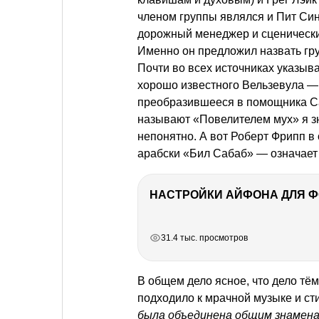
членом группы являлся и Пит Син
дорожный менеджер и сценически
Именно он предложил назвать гр
Почти во всех источниках указыва
хорошо известного Вельзевула —
преобразившееся в помощника Са
называют «Повелителем мух» я зн
непонятно. А вот Роберт Фрипп в
арабски «Бил Сабаб» — означает
НАСТРОЙКИ АЙФОНА ДЛЯ 
РЕКЛАМА
РЕКЛАМА
РЕКЛАМА
31.4 тыс. просмотров
В общем дело ясное, что дело т
подходило к мрачной музыке и ст
была объединена общим знамена