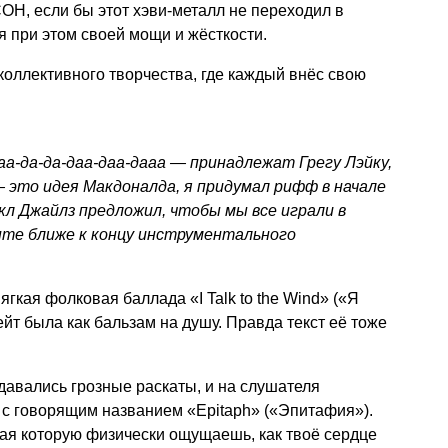
, если бы этот хэви-металл не переходил в
 при этом своей мощи и жёсткости.
оллективного творчества, где каждый внёс свою
аа-да-да-даа-даа-дааа — принадлежат Грегу Лэйку,
 это идея Макдоналда, я придумал рифф в начале
л Джайлз предложил, чтобы мы все играли в
нте ближе к концу инструментального
ягкая фолковая баллада «I Talk to the Wind» («Я
йт была как бальзам на душу. Правда текст её тоже
авались грозные раскаты, и на слушателя
 с говорящим названием «Epitaph» («Эпитафия»).
шая которую физически ощущаешь, как твоё сердце