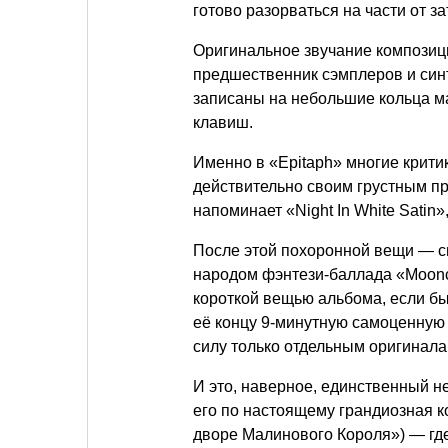
готово разорваться на части от з
Оригинальное звучание композиц
предшественник сэмплеров и синт
записаны на небольшие кольца м
клавиш.
Именно в «Epitaph» многие крити
действительно своим грустным п
напоминает «Night In White Satin
После этой похоронной вещи — с
народом фэнтези-баллада «Moonch
короткой вещью альбома, если б
её концу 9-минутную самоценную
силу только отдельным оригинала
И это, наверное, единственный н
его по настоящему грандиозная ко
дворе Малинового Короля») — гд