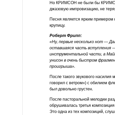
Но КРИМСОН не были бы КРИМСОН
джазовую импровизацию, не теряя
Песня является ярким примером к
крупицу.
Роберт Фрипп:
«Ну, первые несколько нот — Да
оставшаяся часть вступления —
инструментальной части, а Майк
унисон в очень быстром фрагме
проигрыша».
После такого звукового насилия м
говорил с ветром») с обилием фле
был довольно грустен.
После пасторальной мелодии разд
обрушивалась третья композиция
Это одна из тех композиций, слу