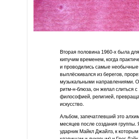
Вторая половина 1960-х была для
кипучим временем, когда практи
и проводились самые необычные 
выплёскивался из берегов, проре
музыкальными направлениями. Он
ритм-н-блюза, он желал слиться с
философией, религией, превращая
искусство.
Альбом, запечатлевший это алхими
месяцев после создания группы. 
ударник Майкл Джайлз, к которым
клавишам и духовым) и Грег Лэйк