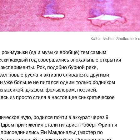
Kathie Nichols Shutterstock.
 рок-музыки (да и музыки вообще) тем самым
чески каждый год совершались эпохальные открытия
эксперименты. Рок, подобно бурной реке,
зал новые русла и активно сливался с другими
 уже больше не питался одним только родником
 классикой, джазом, фольклором, поэзией,
сь из просто стиля в настоящее синкретическое
ческое чудо, родился почти в аккурат через 9
Ядром притяжения стали гитарист Роберт Фрипп и
 присоединились Ян Макдональд (мастер по
 (ответственный за вокал и бас). Полноправным