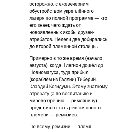
осторожно, с ежевечерним
обустройством укреплённого
лагеря по полной программе — кто
его знает, чего ждать от
новоявленных якобы друзей-
атребатов. Недели две добирались
до второй племенной столицы.
Примерно в то же время (начало
августа), когда II легион дошёл до
Новиомагуса, туда прибыл
(кораблём из Галлии) Тиберий
Клавдий Когидумн. Этому знатному
атребату (а по воспитанию и
мировоззрению — римлянину)
предстояло стать рексом нового
племени — ремизиев.
По всему, ремизии — племя