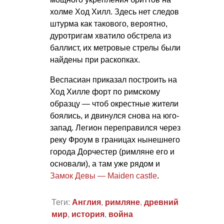
холме Ход Хилл. Здесь нет следов
штурма как такового, вероятно,
дуротригам хватило обстрела из
баллист, их метровые стрелы были
найдены при раскопках.
Веспасиан приказал построить на
Ход Хилле форт по римскому
образцу — чтоб окрестные жители
боялись, и двинулся снова на юго-
запад. Легион переправился через
реку Фроум в границах нынешнего
города Дорчестер (римляне его и
основали), а там уже рядом и
Замок Девы — Maiden castle
.
Теги:
Англия
,
римляне
,
древний
мир
,
история
,
война