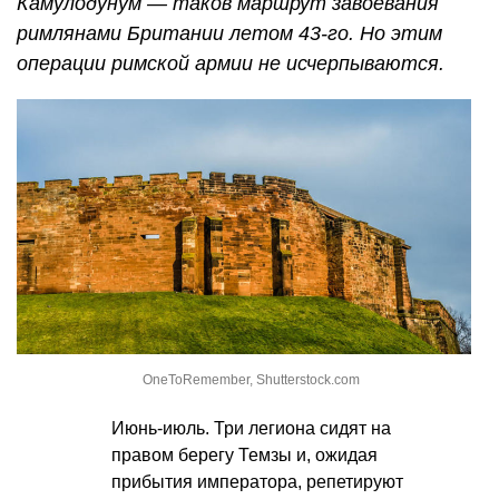
Камулодунум — таков маршрут завоевания
римлянами Британии летом 43-го. Но этим
операции римской армии не исчерпываются.
OneToRemember, Shutterstock.com
Июнь-июль. Три легиона сидят на
правом берегу Темзы и, ожидая
прибытия императора, репетируют