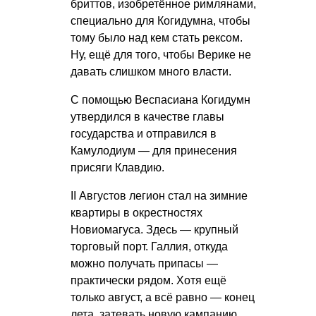
бриттов, изобретённое римлянами,
специально для Когидумна, чтобы
тому было над кем стать рексом.
Ну, ещё для того, чтобы Верике не
давать слишком много власти.
С помощью Веспасиана Когидумн
утвердился в качестве главы
государства и отправился в
Камулодиум — для принесения
присяги Клавдию.
II Августов легион стал на зимние
квартиры в окрестностях
Новиомагуса. Здесь — крупный
торговый порт. Галлия, откуда
можно получать припасы —
практически рядом. Хотя ещё
только август, а всё равно — конец
лета, затевать новую кампанию