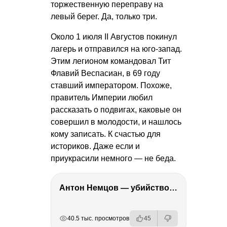
торжественную переправу на
левый берег. Да, только три.
Около 1 июля II Августов покинул
лагерь и отправился на юго-запад.
Этим легионом командовал Тит
Флавий Веспасиан, в 69 году
ставший императором. Похоже,
правитель Империи любил
рассказать о подвигах, каковые он
совершил в молодости, и нашлось
кому записать. К счастью для
историков. Даже если и
приукрасили немного — не беда.
Антон Немцов — убийство Бориса Немцова, переезд в Дубай, семья и политика
РЕКЛАМА
РЕКЛАМА
РЕКЛАМА
40.5 тыс. просмотров
45