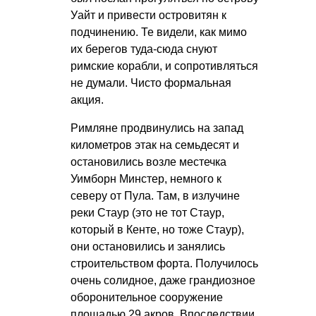
Уайт и привести островитян к
подчинению. Те видели, как мимо
их берегов туда-сюда снуют
римские корабли, и сопротивляться
не думали. Чисто формальная
акция.
Римляне продвинулись на запад
километров этак на семьдесят и
остановились возле местечка
Уимборн Минстер, немного к
северу от Пула. Там, в излучине
реки Стаур (это не тот Стаур,
который в Кенте, но тоже Стаур),
они остановились и занялись
строительством форта. Получилось
очень солидное, даже грандиозное
оборонительное сооружение
площадью 29 акров. Впоследствии