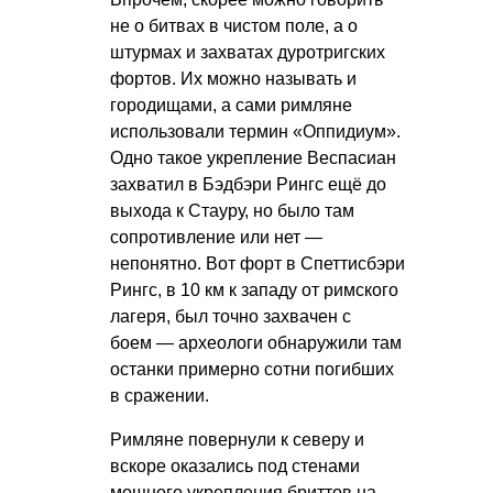
не о битвах в чистом поле, а о
штурмах и захватах дуротригских
фортов. Их можно называть и
городищами, а сами римляне
использовали термин «Оппидиум».
Одно такое укрепление Веспасиан
захватил в Бэдбэри Рингс ещё до
выхода к Стауру, но было там
сопротивление или нет —
непонятно. Вот форт в Спеттисбэри
Рингс, в 10 км к западу от римского
лагеря, был точно захвачен с
боем — археологи обнаружили там
останки примерно сотни погибших
в сражении.
Римляне повернули к северу и
вскоре оказались под стенами
мощного укрепления бриттов на