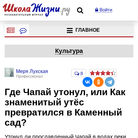
Войти
ГЛАВНОЕ
Культура
Меря Лухская
8
Профессионал
Где Чапай утонул, или Как
знаменитый утёс
превратился в Каменный
сад?
Утонул ли прославленный Чапай в водах реки