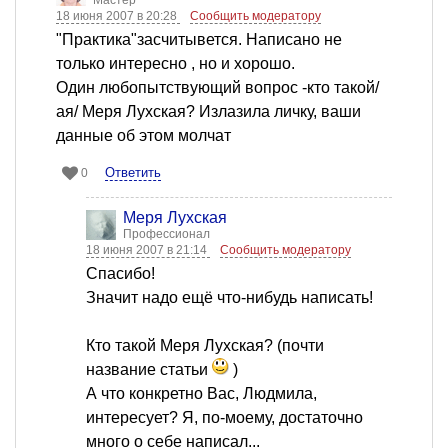
Мастер
18 июня 2007 в 20:28
Сообщить модератору
"Практика"засчитывется. Написано не
только интересно , но и хорошо.
Один любопытствующий вопрос -кто такой/
ая/ Меря Лухская? Излазила личку, ваши
данные об этом молчат
Ответить
0
Меря Лухская
Профессионал
18 июня 2007 в 21:14
Сообщить модератору
Спасибо!
Значит надо ещё что-нибудь написать!
Кто такой Меря Лухская? (почти
название статьи
)
А что конкретно Вас, Людмила,
интересует? Я, по-моему, достаточно
много о себе написал...