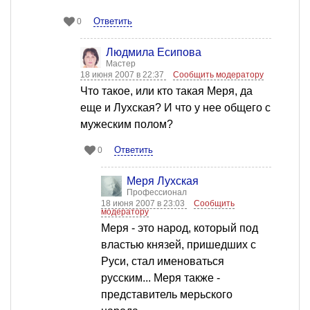
Ответить
0
Людмила Есипова
Мастер
18 июня 2007 в 22:37
Сообщить модератору
Что такое, или кто такая Меря, да
еще и Лухская? И что у нее общего с
мужеским полом?
Ответить
0
Меря Лухская
Профессионал
18 июня 2007 в 23:03
Сообщить
модератору
Меря - это народ, который под
властью князей, пришедших с
Руси, стал именоваться
русским... Меря также -
представитель мерьского