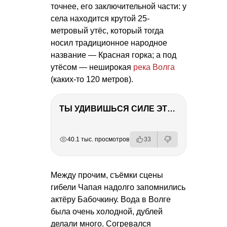
точнее, его заключительной части: у
села находится крутой 25-
метровый утёс, который тогда
носил традиционное народное
название — Красная горка; а под
утёсом — неширокая
река Волга
(каких-то 120 метров).
ТЫ УДИВИШЬСЯ СИЛЕ ЭТО ЧЕЛОВЕКА! Блог о нашей поездке в Вышний Волочек
РЕКЛАМА
РЕКЛАМА
РЕКЛАМА
40.1 тыс. просмотров
33
Между прочим, съёмки сцены
гибели Чапая надолго запомнились
актёру Бабочкину. Вода в Волге
была очень холодной, дублей
делали много. Согревался