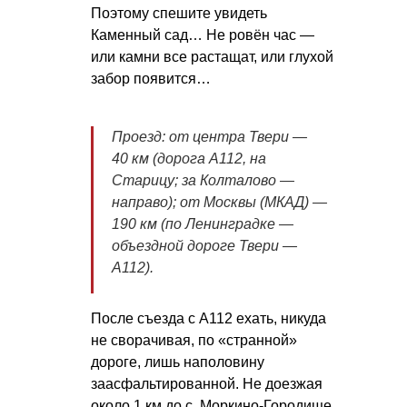
Поэтому спешите увидеть
Каменный сад… Не ровён час —
или камни все растащат, или глухой
забор появится…
Проезд: от центра Твери —
40 км (дорога А112, на
Старицу; за Колталово —
направо); от Москвы (МКАД) —
190 км (по Ленинградке —
объездной дороге Твери —
А112).
После съезда с А112 ехать, никуда
не сворачивая, по «странной»
дороге, лишь наполовину
заасфальтированной. Не доезжая
около 1 км до с. Моркино-Городище