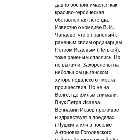
давно воспринимается как
красиво-героическая
обставленная легенда.
Известно о комдиве В. И.
Чапаеве, что он раненый с
раненым своим ординарцем
Петром Исаевым (Петькой),
тоже раненым спаслись. Но
не выжили. Захоронены на
небольшом цыганском
хуторе недалеко от места
проишествия. Но не на
Волге, где фильм снимали.
Внук Петра Исаева ,
Вениамин Исаев проживает
и здравствует в пределах
г.Пушкина или в поселке
Антоновка Гоголевского
района Ленинградской обл.