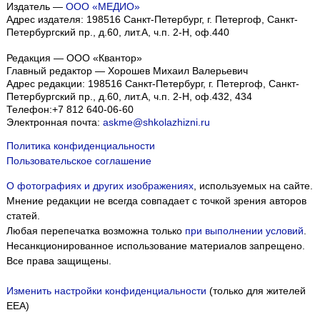
Издатель —
ООО «МЕДИО»
Адрес издателя: 198516 Санкт-Петербург, г. Петергоф, Санкт-
Петербургский пр., д.60, лит.А, ч.п. 2-Н, оф.440
Редакция — ООО «Квантор»
Главный редактор — Хорошев Михаил Валерьевич
Адрес редакции:
198516
Санкт-Петербург, г. Петергоф
,
Санкт-
Петербургский пр., д.60, лит.А, ч.п. 2-Н, оф.432, 434
Телефон:
+7 812 640-06-60
Электронная почта:
askme@shkolazhizni.ru
Политика конфиденциальности
Пользовательское соглашение
О фотографиях и других изображениях
, используемых на сайте.
Мнение редакции не всегда совпадает с точкой зрения авторов
статей.
Любая перепечатка возможна только
при выполнении условий
.
Несанкционированное использование материалов запрещено.
Все права защищены.
Изменить настройки конфиденциальности
(только для жителей
EEA)