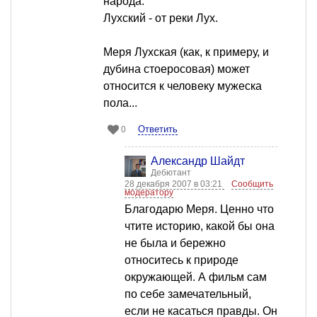
народа.
Лухский - от реки Лух.
Меря Лухская (как, к примеру, и
дубина стоеросовая) может
относится к человеку мужеска
пола...
Ответить
0
Александр Шайдт
Дебютант
28 декабря 2007 в 03:21
Сообщить
модератору
Благодарю Меря. Ценно что
чтите историю, какой бы она
не была и бережно
относитесь к природе
окружающей. А фильм сам
по себе замечательный,
если не касаться правды. Он