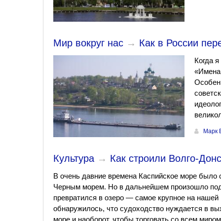
Мир вокруг нас
→
Как в России пер
Когда я
«Имена 
Особенн
советск
идеолог
велико
Марк 
Культура
→
Как строили Волго-Дон
В очень давние времена Каспийское море было 
Черным морем. Но в дальнейшем произошло под
превратился в озеро — самое крупное на нашей 
обнаружилось, что судоходство нуждается в вы
море и наоборот, чтобы торговать со всем миром