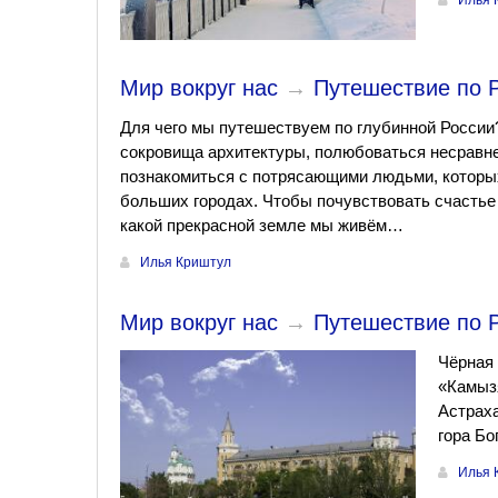
Илья 
Мир вокруг нас
→
Путешествие по Р
Для чего мы путешествуем по глубинной России
сокровища архитектуры, полюбоваться несравн
познакомиться с потрясающими людьми, которы
больших городах. Чтобы почувствовать счастье 
какой прекрасной земле мы живём…
Илья Криштул
Мир вокруг нас
→
Путешествие по Р
Чёрная 
«Камызя
Астраха
гора Бо
Илья 