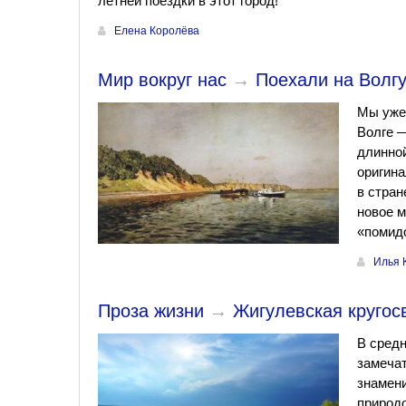
летней поездки в этот город!
Елена Королёва
Мир вокруг нас
→
Поехали на Волгу
Мы уже 
Волге —
длинной
оригина
в стран
новое м
«помидо
Илья 
Проза жизни
→
Жигулевская кругосв
В средн
замечат
знамени
природо