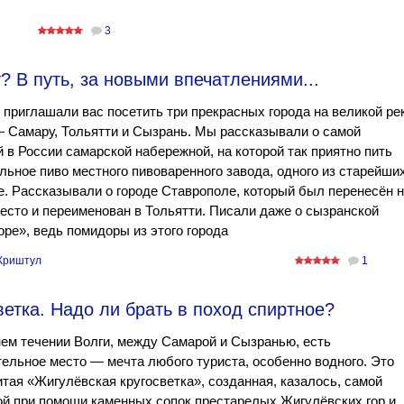
3
? В путь, за новыми впечатлениями...
приглашали вас посетить три прекрасных города на великой ре
 Самару, Тольятти и Сызрань. Мы рассказывали о самой
 в России самарской набережной, на которой так приятно пить
льное пиво местного пивоваренного завода, одного из старейши
е. Рассказывали о городе Ставрополе, который был перенесён 
есто и переименован в Тольятти. Писали даже о сызранской
ре», ведь помидоры из этого города
Криштул
1
етка. Надо ли брать в поход спиртное?
ем течении Волги, между Самарой и Сызранью, есть
ельное место — мечта любого туриста, особенно водного. Это
тая «Жигулёвская кругосветка», созданная, казалось, самой
й при помощи каменных сопок престарелых Жигулёвских гор и