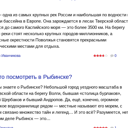
 одна из самых крупных рек России и наибольшая по водности 
 бассейна в Европе. Она зарождается в лесах Тверской област
ся до самого Каспийского моря — это более 3500 км. На берегу
 реки стоят несколько крупных городов-миллионников, а
сные окрестности Поволжья становятся прекрасными
ческими местами для отдыха.
 Иванчикова
0
то посмотреть в Рыбинске?
ы знаете о Рыбинске? Небольшой город уездного масштаба в
ской области на берегу Волги, бывшая «столица бурлаков»,
Щербаков и бывший Андропов. Да, ещё, конечно, огромное
кое водохранилище рядом — местные называют его морем, с
 связано множество тайн и легенд… И это всё? Разумеется, нет
ом деле Рыбинск — это…