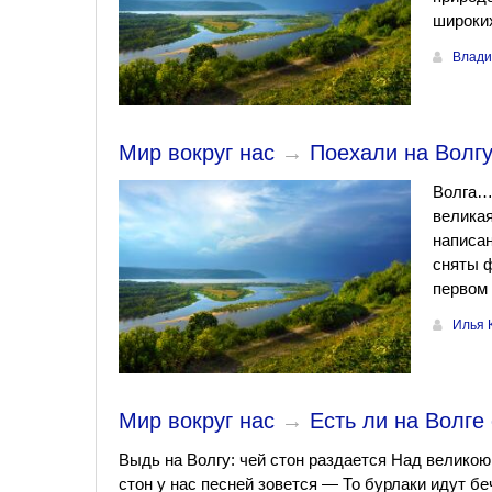
широких
Влади
Мир вокруг нас
→
Поехали на Волгу?
Волга… 
великая
написан
сняты ф
первом 
Илья 
Мир вокруг нас
→
Есть ли на Волге
Выдь на Волгу: чей стон раздается Над великою
стон у нас песней зовется — То бурлаки идут беч