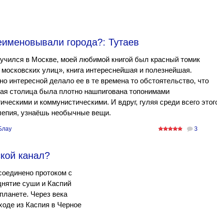
еименовывали города?: Тутаев
 учился в Москве, моей любимой книгой был красный томик
московских улиц», книга интереснейшая и полезнейшая.
о интересной делало ее в те времена то обстоятельство, что
ая столица была плотно нашпигована топонимами
ическими и коммунистическими. И вдруг, гуляя среди всего этог
лепия, узнаёшь необычные вещи.
Блау
3
ской канал?
соединено протоком с
нятие суши и Каспий
планете. Через века
ходе из Каспия в Черное
.