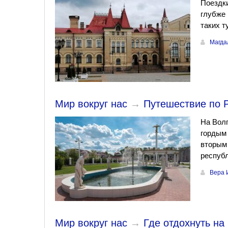
Поездки
глубже 
таких т
Магда
Мир вокруг нас
→
Путешествие по Р
На Волг
гордым 
вторым 
республ
Вера 
Мир вокруг нас
→
Где отдохнуть на