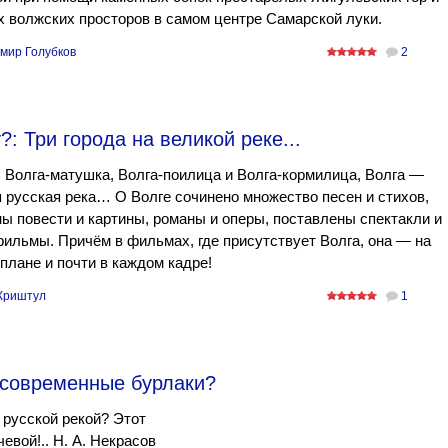
 волжских просторов в самом центре Самарской луки.
мир Голубков
2
: Три города на великой реке...
Волга-матушка, Волга-поилица и Волга-кормилица, Волга —
 русская река… О Волге сочинено множество песен и стихов,
ы повести и картины, романы и оперы, поставлены спектакли и
ильмы. Причём в фильмах, где присутствует Волга, она — на
плане и почти в каждом кадре!
Криштул
1
 современные бурлаки?
 русской рекой? Этот
евой!.. Н. А. Некрасов