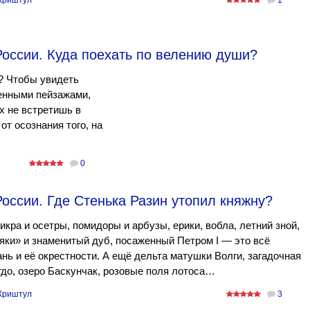
Криштул
1
оссии. Куда поехать по велению души?
? Чтобы увидеть
енными пейзажами,
х не встретишь в
от осознания того, на
0
оссии. Где Стенька Разин утопил княжну?
икра и осетры, помидоры и арбузы, ерики, вобла, летний зной,
ки» и знаменитый дуб, посаженный Петром I — это всё
нь и её окрестности. А ещё дельта матушки Волги, загадочная
гдо, озеро Баскунчак, розовые поля лотоса…
Криштул
3