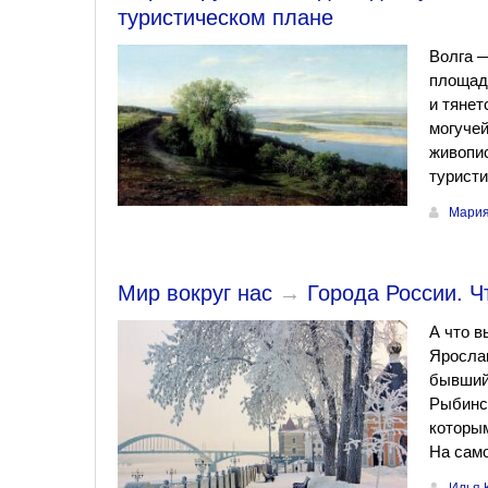
туристическом плане
Волга —
площади
и тянет
могучей
живопи
туристи
Мария
Мир вокруг нас
→
Города России. Ч
А что в
Ярослав
бывший 
Рыбинс
которым
На сам