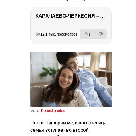
КАРАЧАЕВО-ЧЕРКЕСИЯ – ПУТЕШЕСТВИЕ НА КАВКАЗ часть 2
РЕКЛАМА
РЕКЛАМА
РЕКЛАМА
РЕКЛАМА
12.1 тыс. просмотров
1
Фото:
Depositphotos
После эйфории медового месяца
семья вступает во второй