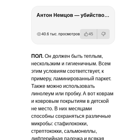
Антон Немцов — убийство Бориса Немцова, переезд в Дубай, семья и политика
РЕКЛАМА
РЕКЛАМА
РЕКЛАМА
40.6 тыс. просмотров
45
ПОЛ.
Он должен быть теплым,
нескользким и гигиеничным. Всем
этим условиям соответствует, к
примеру, ламинированный паркет.
Также можно использовать
линолеум или пробку. А вот коврам
и ковровым покрытиям в детской
не место. В них месяцами
способны сохраняться различные
микробы: стафилококки,
стрептококки, сальмонеллы,
дифтерийная палочка и всякая