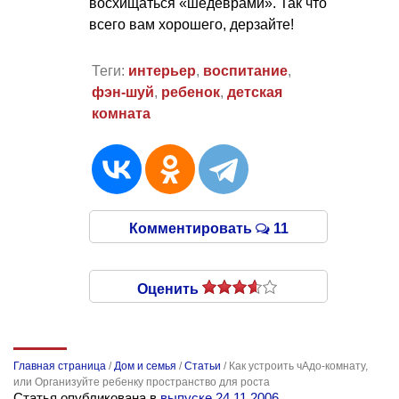
восхищаться «шедеврами». Так что
всего вам хорошего, дерзайте!
Теги:
интерьер
,
воспитание
,
фэн-шуй
,
ребенок
,
детская
комната
Комментировать
11
Оценить
Главная страница
/
Дом и семья
/
Статьи
/
Как устроить чАдо-комнату,
или Организуйте ребенку пространство для роста
Статья опубликована в
выпуске 24.11.2006