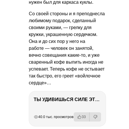
нужен был для каркаса куклы.
Со своей стороны и я преподнесла
любимому подарок, сделанный
своими руками, — грелку для
кружки, украшенную сердечком.
Она и до сих пор у него на
работе — человек он занятой,
вечно совещания какие-то, и уже
сваренный кофе выпить иногда не
успевает. Теперь кофе не остывает
так быстро, его греет «войлочное
сердце»…
ТЫ УДИВИШЬСЯ СИЛЕ ЭТО ЧЕЛОВЕКА! Блог о нашей поездке в Вышний Волочек
РЕКЛАМА
РЕКЛАМА
РЕКЛАМА
РЕКЛАМА
40.0 тыс. просмотров
33