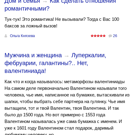
Дом и семья
→
Как сделать отношения
романтичными?
Тук-тук! Это романтика! Не вызывали? Тогда с Вас 100
баксов за ложный вызов!
Ольга Князева
26
Мужчина и женщина
→
Луперкалии,
фебруарии, галантины?.. Нет,
валентиниада!
Как что и когда называлось: метаморфозы валентиниады
На самом деле первоначально Валентином называли того
человека, чье имя, написанное на бумажке, вытаскивали из
шапки, чтобы выбрать себе партнера на гулянку. Чье имя
вытащили, тот и твой Валентин, твоя Валентина. И так
было до 1500 года. Но вот примерно с 1553 года
Валентином называлась уже сама бумажка с именем. И
уже к 1601 году Валентином стал подарок, даримый
любимому человеку, но