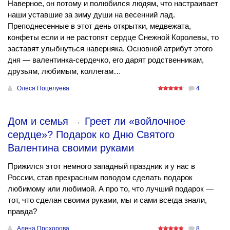
Наверное, он потому и полюбился людям, что настраивает
наши уставшие за зиму души на весенний лад.
Преподнесенные в этот день открытки, медвежата,
конфеты если и не растопят сердце Снежной Королевы, то
заставят улыбнуться наверняка. Основной атрибут этого
дня — валентинка-сердечко, его дарят родственникам,
друзьям, любимым, коллегам…
Олеся Поцелуева
4
Дом и семья
→
Греет ли «войлочное
сердце»? Подарок ко Дню Святого
Валентина своими руками
Прижился этот немного западный праздник и у нас в
России, став прекрасным поводом сделать подарок
любимому или любимой. А про то, что лучший подарок —
тот, что сделан своими руками, мы и сами всегда знали,
правда?
Алена Прохорова
8