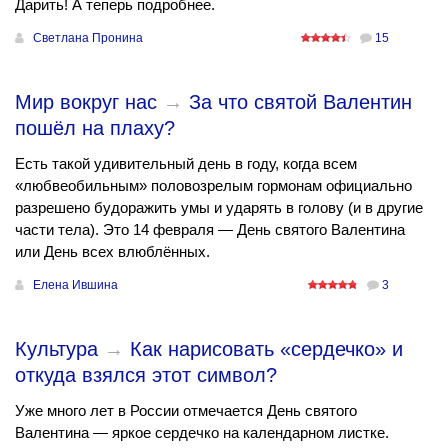
Дарить! А теперь подробнее.
Светлана Пронина
15
Мир вокруг нас
→
За что святой Валентин
пошёл на плаху?
Есть такой удивительный день в году, когда всем
«любвеобильным» половозрелым гормонам официально
разрешено будоражить умы и ударять в голову (и в другие
части тела). Это 14 февраля — День святого Валентина
или День всех влюблённых.
Елена Ившина
3
Культура
→
Как нарисовать «сердечко» и
откуда взялся этот символ?
Уже много лет в России отмечается День святого
Валентина — яркое сердечко на календарном листке.