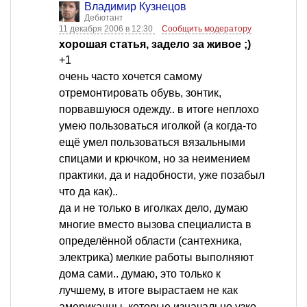
Владимир Кузнецов
Дебютант
11 декабря 2006 в 12:30
Сообщить модератору
хорошая статья, задело за живое ;)
+1
очень часто хочется самому
отремонтировать обувь, зонтик,
порвавшуюся одежду.. в итоге неплохо
умею пользоваться иголкой (а когда-то
ещё умел пользоваться вязальными
спицами и крючком, но за неимением
практики, да и надобности, уже позабыл
что да как)..
да и не только в иголках дело, думаю
многие вместо вызова специалиста в
определённой области (сантехника,
электрика) мелкие работы выполняют
дома сами.. думаю, это только к
лучшему, в итоге вырастаем не как
американцы, которые изначально узко