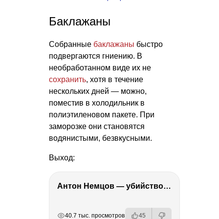
Баклажаны
Собранные
баклажаны
быстро
подвергаются гниению. В
необработанном виде их не
сохранить
, хотя в течение
нескольких дней — можно,
поместив в холодильник в
полиэтиленовом пакете. При
заморозке они становятся
водянистыми, безвкусными.
Выход:
Антон Немцов — убийство Бориса Немцова, переезд в Дубай, семья и политика
РЕКЛАМА
РЕКЛАМА
РЕКЛАМА
40.7 тыс. просмотров
45