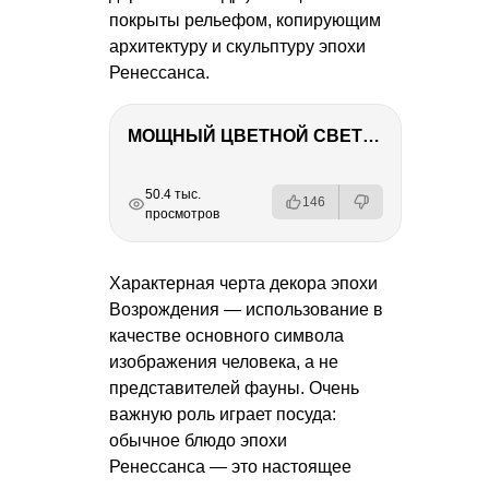
покрыты рельефом, копирующим
архитектуру и скульптуру эпохи
Ренессанса.
МОЩНЫЙ ЦВЕТНОЙ СВЕТ – NANLITE FC-500C
РЕКЛАМА
РЕКЛАМА
РЕКЛАМА
РЕКЛАМА
50.4 тыс.
146
просмотров
Характерная черта декора эпохи
Возрождения — использование в
качестве основного символа
изображения человека, а не
представителей фауны. Очень
важную роль играет посуда:
обычное блюдо эпохи
Ренессанса — это настоящее