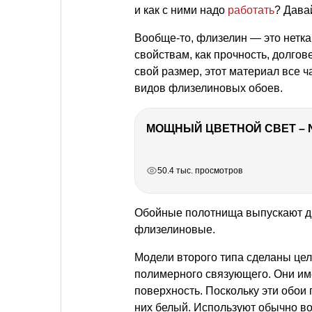
и как с ними надо
работать
? Дава
Вообще-то, флизелин — это нетка
свойствам, как прочность, долгов
свой размер, этот материал все 
видов флизелиновых обоев.
МОЩНЫЙ ЦВЕТНОЙ СВЕТ – 
РЕКЛАМА
РЕКЛАМА
РЕКЛАМА
РЕКЛАМА
50.4 тыс. просмотров
Обойные полотнища выпускают дв
флизелиновые.
Модели второго типа сделаны цел
полимерного связующего. Они име
поверхность. Поскольку эти обо
них белый. Используют обычно в