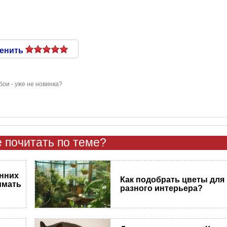
енить
ои - уже не новинка?
 почитать по теме?
енних
Как подобрать цветы для
имать
разного интерьера?