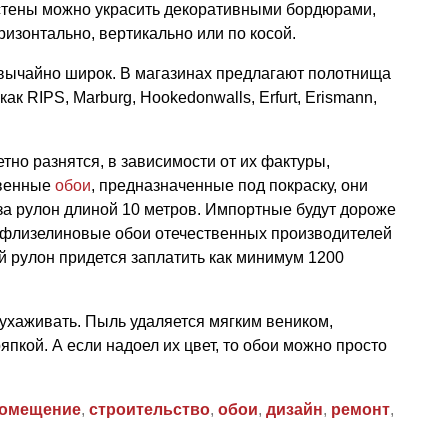
стены можно украсить декоративными бордюрами,
изонтально, вертикально или по косой.
ычайно широк. В магазинах предлагают полотнища
ак RIPS, Marburg, Hookedonwalls, Erfurt, Erismann,
но разнятся, в зависимости от их фактуры,
твенные
обои
, предназначенные под покраску, они
 за рулон длиной 10 метров. Импортные будут дороже
 флизелиновые обои отечественных производителей
ый рулон придется заплатить как минимум 1200
ухаживать. Пыль удаляется мягким веником,
пкой. А если надоел их цвет, то обои можно просто
омещение
,
строительство
,
обои
,
дизайн
,
ремонт
,