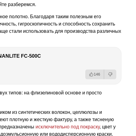
йте разберемся.
ное полотно. Благодаря таким полезным его
ечность, гигроскопичность и способность сохранить
чаще стали использовать для производства различных
NANLITE FC-500C
146
ух типов: на флизелиновой основе и просто
иком из синтетических волокон, целлюлозы и
ют плотную и жесткую фактуру, а также тисненую
и предназначены
исключительно под покраску
, цвет у
одоэмульсионную или вододисперсионную краски.