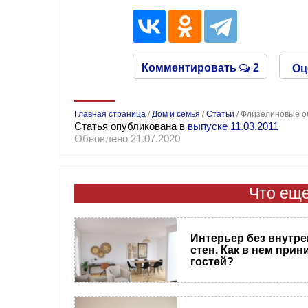
Комментировать
2
Оц
Главная страница
/
Дом и семья
/
Статьи
/
Флизелиновые об
Статья опубликована в
выпуске 11.03.2011
Обновлено 21.07.2020
Что еще
Интерьер без внутр
стен. Как в нем прин
гостей?