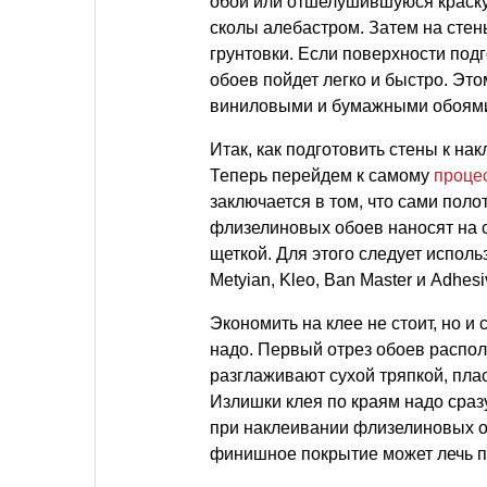
обои или отшелушившуюся краску,
сколы алебастром. Затем на стен
грунтовки. Если поверхности под
обоев пойдет легко и быстро. Это
виниловыми и бумажными обоями,
Итак, как подготовить стены к н
Теперь перейдем к самому
проце
заключается в том, что сами поло
флизелиновых обоев наносят на с
щеткой. Для этого следует использо
Metyian, Kleo, Ban Master и Adhesi
Экономить на клее не стоит, но и
надо. Первый отрез обоев распол
разглаживают сухой тряпкой, пл
Излишки клея по краям надо сраз
при наклеивании флизелиновых об
финишное покрытие может лечь п