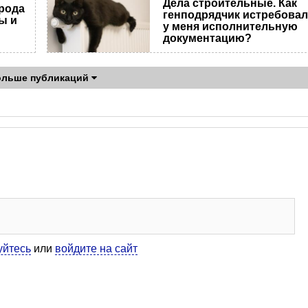
Дела строительные. Как
ирода
генподрядчик истребова
ы и
у меня исполнительную
документацию?
ольше публикаций
уйтесь
или
войдите на сайт