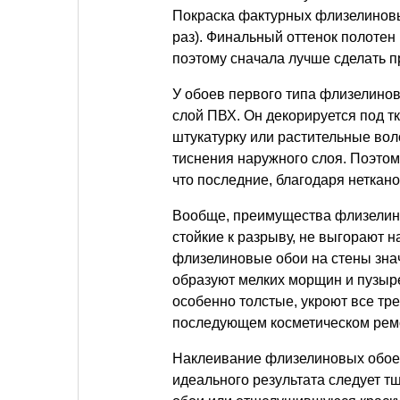
Покраска фактурных флизелиновы
раз). Финальный оттенок полотен 
поэтому сначала лучше сделать п
У обоев первого типа флизелинов
слой ПВХ. Он декорируется под тк
штукатурку или растительные во
тиснения наружного слоя. Поэтом
что последние, благодаря неткан
Вообще, преимущества флизелино
стойкие к разрыву, не выгорают 
флизелиновые обои на стены знач
образуют мелких морщин и пузырей
особенно толстые, укроют все тр
последующем косметическом ремо
Наклеивание флизелиновых обоев
идеального результата следует т