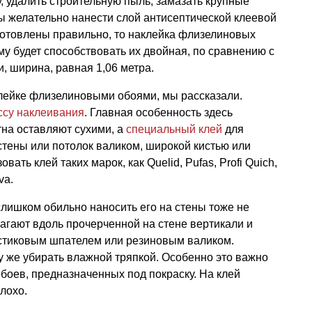
 удалить строительную пыль, замазать крупные
ы желательно нанести слой антисептической клеевой
готовлены правильно, то наклейка флизелиновых
му будет способствовать их двойная, по сравнению с
 ширина, равная 1,06 метра.
аклейке флизелиновыми обоями, мы рассказали.
ссу наклеивания
. Главная особенность здесь
тна оставляют сухими, а
специальный клей
для
тены или потолок валиком, широкой кистью или
вать клей таких марок, как Quelid, Pufas, Profi Quich,
va.
 слишком обильно наносить его на стены тоже не
агают вдоль прочерченной на стене вертикали и
астиковым шпателем или резиновым валиком.
у же убирать влажной тряпкой. Особенно это важно
оев, предназначенных под покраску. На клей
лохо.