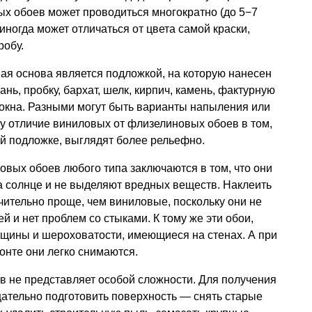
х обоев может проводиться многократно (до 5−7
иногда может отличаться от цвета самой краски,
робу.
ая основа является подложкой, на которую нанесен
ань, пробку, бархат, шелк, кирпич, камень, фактурную
локна. Разными могут быть варианты напыления или
у отличие виниловых от флизелиновых обоев в том,
ой подложке, выглядят более рельефно.
вых обоев любого типа заключаются в том, что они
на солнце и не выделяют вредных веществ. Наклеить
ительно проще, чем виниловые, поскольку они не
 и нет проблем со стыками. К тому же эти обои,
ещины и шероховатости, имеющиеся на стенах. А при
нте они легко снимаются.
 не представляет особой сложности. Для получения
щательно подготовить поверхность — снять старые