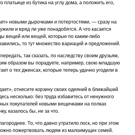
о платьице из бутика на углу дома, а положить его,
кает» новыми дырочками и потертостями, — сразу на
ужили и вряд ли уже понадобятся. А что касается
ды вещей или вещей, которые по каким-либо
авились, то тут множество вариаций и предложений.
редать, так сказать, по наследству своим друзьям,
ким образом вы порадуете, например, свою младшую
тает о тех джинсах, которые теперь удачно угодили в
ает», отнесите корзину своих одеяний в ближайший
есь несколько: без труда избавитесь от ненужного
ьных покупателей новыми вещичками на полках
у, казалось бы, не за что.
агороднее. То, что давно утратило лоск, но при этом
 можно пожертвовать людям из малоимущих семей.