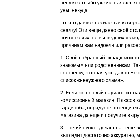
ненужного, ибо уж очень хочется т
увы, некуда!
То, что давно сносилось и «свер
свалку! Эти вещи давно своё отсл
почти новых, но вышедших из мо
причинам вам надоели или разонр
1.
Свой собранный «клад» можно пе
знакомым или родственникам. Та
сестренку, которая уже давно меч
список «ненужного хлама».
2.
Если же первый вариант «отпад
комиссионный магазин. Плюсов зд
гардероба, порадуете потенциал
магазина да еще и получите выручк
3.
Третий пункт сделает вас еще бл
выглядит достаточно аккуратно,