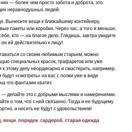
я них — более чем просто забота и доброта, это
щих неравнодушных людей.
е. Вынесите вещи к ближайшему контейнеру,
ые пакеты или коробки. Через час, а того и меньше,
себе, кто — на благое дело. Глядишь, завтра увидите
 он ей действительно к лицу!
ставаться со своим любимым старьем, можно
ощью специальных красок, трафаретов или уже
и к этому делу неординарно и смастерить, например,
и будут «смотреть» на вас с полки уже в виде
на что фантазии хватит.
ь — делайте это с добрыми мыслями и намерениями.
йте о том, что с ней связанно. Тогда и ее будущему
ортно, и носить ее будут с удовольствием!
д
,
вещи
,
порядок
,
гардероб
,
старая одежда