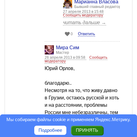
Марианна Власова
Бывший главный редактор
27 апреля 2013 в 15:48
Сообщить модератору
читать дальше →
Ответить
0
Мира Сим
Мастер
26 апреля 2013 в 09:58
Сообщить
модератору
Юрий Орлов,
благодарю..
Несмотря на то, что живу давно
в Грузии, остаюсь русской и хоть
и на расстоянии, проблемы
России мне небезразличны, тем
Мы собираем файлы cookie и применяем
Яндекс.Метрику
.
более что там живут мои сестра
и брат.
Подробнее
ПРИНЯТЬ