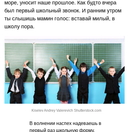
море, уносит наше прошлое. Как будто вчера
был первый школьный звонок. И ранним утром
ты слышишь мамин голос: вставай милый, в
школу пора.
Kiselev Andrey Valerevich Shutterstock.com
В волнении наспех надеваешь в
первый раз школьную форму,