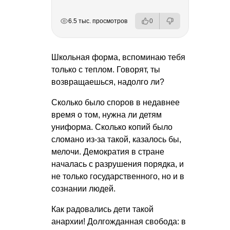
РЕКЛАМА
РЕКЛАМА
РЕКЛАМА
РЕКЛАМА
6.5 тыс. просмотров
0
Школьная форма, вспоминаю тебя
только с теплом. Говорят, ты
возвращаешься, надолго ли?
Сколько было споров в недавнее
время о том, нужна ли детям
униформа. Сколько копий было
сломано из-за такой, казалось бы,
мелочи. Демократия в стране
началась с разрушения порядка, и
не только государственного, но и в
сознании людей.
Как радовались дети такой
анархии! Долгожданная свобода: в