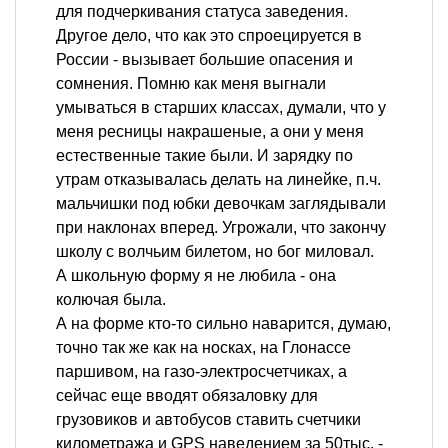
для подчеркивания статуса заведения.
Другое дело, что как это спроецируется в
России - вызывает большие опасения и
сомнения. Помню как меня выгнали
умываться в старших классах, думали, что у
меня ресницы накрашеные, а они у меня
естественные такие были. И зарядку по
утрам отказывалась делать на линейке, п.ч.
мальчишки под юбки девочкам заглядывали
при наклонах вперед. Угрожали, что закончу
школу с волчьим билетом, но бог миловал.
А школьную форму я не любила - она
колючая была.
А на форме кто-то сильно наварится, думаю,
точно так же как на носках, на Глонассе
паршивом, на газо-электросчетчиках, а
сейчас еще вводят обязаловку для
грузовиков и автобусов ставить счетчики
километража и GPS наведением за 50тыс. -