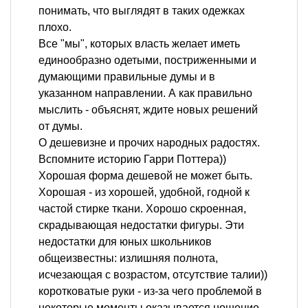
понимать, что выглядят в таких одежках
плохо.
Все "мы", которых власть желает иметь
единообразно одетыми, постриженными и
думающими правильные думы и в
указанном направлении. А как правильно
мыслить - объяснят, ждите новых решений
от думы.
О дешевизне и прочих народных радостях.
Вспомните историю Гарри Поттера))
Хорошая форма дешевой не может быть.
Хорошая - из хорошей, удобной, годной к
частой стирке ткани. Хорошо скроенная,
скрадывающая недостатки фигуры. Эти
недостатки для юных школьников
общеизвестны: излишняя полнота,
исчезающая с возрастом, отсутствие талии))
коротковатые руки - из-за чего проблемой в
некоторые моменты оказывается ношение