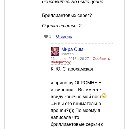
действительно было ценно
Бриллиантовых серег?
Оценка статьи: 2
Ответить
1
Мира Сим
Мастер
26 апреля 2013 в 20:27
Сообщить
модератору
К. Ю. Старохамская,
я приношу ОГРОМНЫЕ
извинения....Вы имеете
ввиду конечно мой пост
...и вы его внимательно
прочли?)))) По моему я
написала что
бриллиантовые серьги с