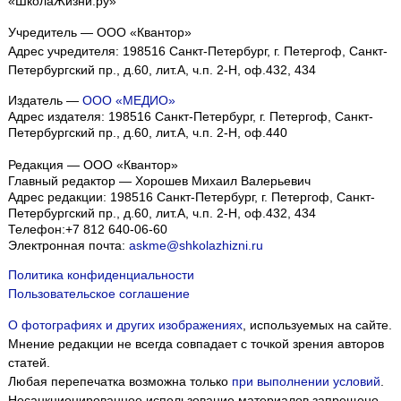
«ШколаЖизни.ру»
Учредитель — ООО «Квантор»
Адрес учредителя: 198516 Санкт-Петербург, г. Петергоф, Санкт-
Петербургский пр., д.60, лит.А, ч.п. 2-Н, оф.432, 434
Издатель —
ООО «МЕДИО»
Адрес издателя: 198516 Санкт-Петербург, г. Петергоф, Санкт-
Петербургский пр., д.60, лит.А, ч.п. 2-Н, оф.440
Редакция — ООО «Квантор»
Главный редактор — Хорошев Михаил Валерьевич
Адрес редакции:
198516
Санкт-Петербург, г. Петергоф
,
Санкт-
Петербургский пр., д.60, лит.А, ч.п. 2-Н, оф.432, 434
Телефон:
+7 812 640-06-60
Электронная почта:
askme@shkolazhizni.ru
Политика конфиденциальности
Пользовательское соглашение
О фотографиях и других изображениях
, используемых на сайте.
Мнение редакции не всегда совпадает с точкой зрения авторов
статей.
Любая перепечатка возможна только
при выполнении условий
.
Несанкционированное использование материалов запрещено.