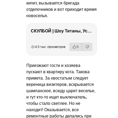
кипит, вызывается бригада
отделочников и вот приходит время
новоселья.
СКУЛБОЙ | Шоу Титаны, Усейн Болт, Ларрат, Зашквар!
РЕКЛАМА
РЕКЛАМА
РЕКЛАМА
РЕКЛАМА
4.5 тыс. просмотров
0
Приезжают гости и хозяева
пускают в квартиру кота. Такова
примета. За хвостатым следует
вереница визитеров, вскрывается
шампанское, всюду царит веселье,
и тут кто-то ищет выключатель,
чтобы стало светлее. Но не
находит! Оказывается, все
ремонтные работы делались при