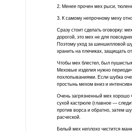
2. Менее прочен мех рыси, тюленя
3. К самому непрочному меху отно
Сразу стоит сделать оговорку: м
дорогой, это мех не для повседне
Поэтому уход за шиншилловой шу
хранить на плечиках, защищать от
Чтобы мех блестел, был пушистым
Меховые изделия нужно периодич
похлопываниями. Если шубка оче
простынь мехом вниз и интенсивн
Очень загрязненный мех хорошо чи
сухой кастрюле (главное — следит
против ворса и обратно, затем ш
расческой.
Белый мех неплохо чистится манк