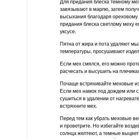
Для придания блеска темному ме
завязывают в марлю, затем полу
высыхания благодаря ореховому 
придания блеска светлому меху е
уксусе.
Пятна от жира и пота удаляют м
температуры, просушивают издел
Если мех смялся, его можно прот
расчесать и высушить на плечика
Почаще встряхивайте меховые изд
Если мех намок под дождем или с
сушиться в удалении от нагрева
встряхните мех.
Перед тем как убрать меховые ве
и проветрите. Но избегайте возде
солнца желтеют, а темные выцвет