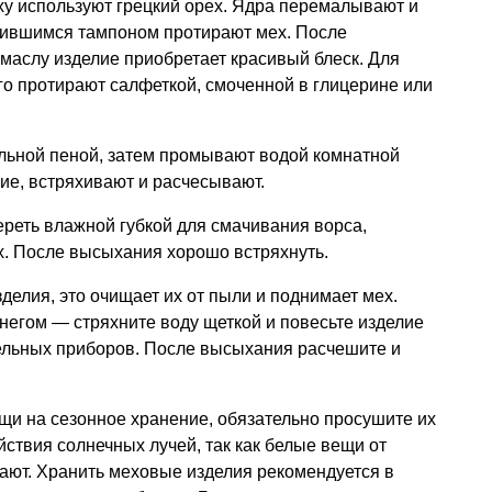
ху используют грецкий орех. Ядра перемалывают и
чившимся тампоном протирают мех. После
маслу изделие приобретает красивый блеск. Для
го протирают салфеткой, смоченной в глицерине или
ыльной пеной, затем промывают водой комнатной
ие, встряхивают и расчесывают.
ереть влажной губкой для смачивания ворса,
х. После высыхания хорошо встряхнуть.
елия, это очищает их от пыли и поднимает мех.
негом — стряхните воду щеткой и повесьте изделие
тельных приборов. После высыхания расчешите и
щи на сезонное хранение, обязательно просушите их
йствия солнечных лучей, так как белые вещи от
ают. Хранить меховые изделия рекомендуется в