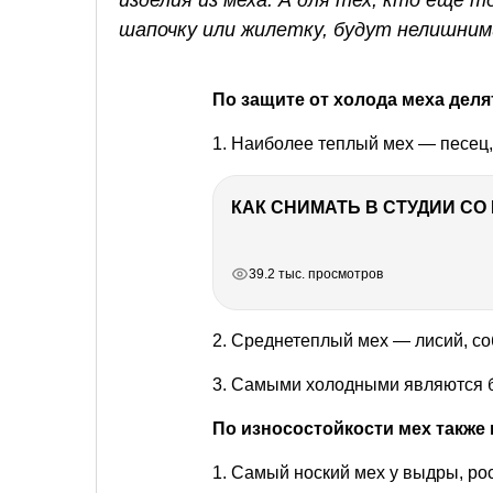
шапочку или жилетку, будут нелишними
По защите от холода меха деля
1. Наиболее теплый мех — песец,
КАК СНИМАТЬ В СТУДИИ С
РЕКЛАМА
РЕКЛАМА
РЕКЛАМА
39.2 тыс. просмотров
2. Среднетеплый мех — лисий, со
3. Самыми холодными являются бе
По износостойкости мех также 
1. Самый ноский мех у выдры, рос