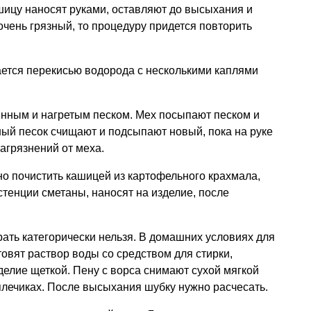
шицу наносят руками, оставляют до высыхания и
очень грязный, то процедуру придется повторить
ется перекисью водорода с несколькими каплями
янным и нагретым песком. Мех посыпают песком и
ный песок счищают и подсыпают новый, пока на руке
агрязнений от меха.
о почистить кашицей из картофельного крахмала,
стенции сметаны, наносят на изделие, после
рать категорически нельзя. В домашних условиях для
товят раствор воды со средством для стирки,
делие щеткой. Пену с ворса снимают сухой мягкой
плечиках. После высыхания шубку нужно расчесать.