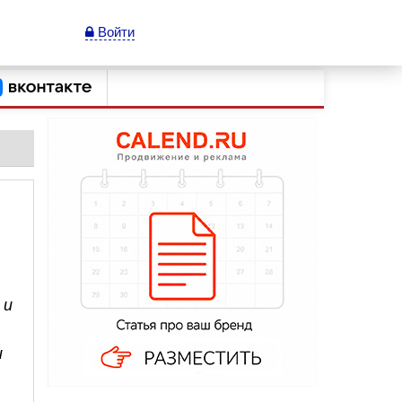
Войти
 и
и