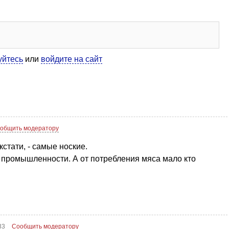
уйтесь
или
войдите на сайт
общить модератору
стати, - самые ноские.
й промышленности. А от потребления мяса мало кто
:33
Сообщить модератору