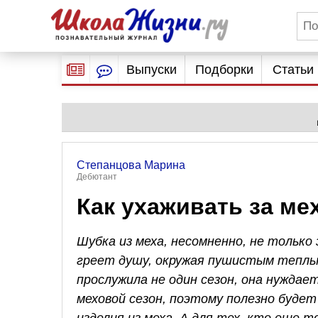
Выпуски
Подборки
Статьи
Степанцова Марина
Дебютант
Как ухаживать за ме
Шубка из меха, несомненно, не только
греет душу, окружая пушистым теплы
прослужила не один сезон, она нуждае
меховой сезон, поэтому полезно буде
изделия из меха. А для тех, кто еще 