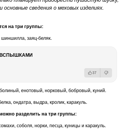
 основные сведения о меховых изделиях.
тся на три группы:
 шиншилла, заяц-беляк.
О ВСПЫШКАМИ
37
болиный, енотовый, норковый, бобровый, куний.
лка, ондатра, выдра, кролик, каракуль.
можно разделить на три группы:
омахи, соболя, норки, песца, куницы и каракуль.