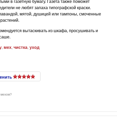
тыми в газетную бумагу. Газета также поможет
редители не любят запаха типографской краски.
 лавандой, мятой, душицей или тампоны, смоченные
растений.
мендуется вытаскивать из шкафа, просушивать и
 саше.
у
,
мех
,
чистка
,
уход
енить
а мехом?