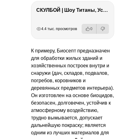
СКУЛБОЙ | Шоу Титаны, Усейн Болт, Ларрат, Зашквар!
РЕКЛАМА
РЕКЛАМА
РЕКЛАМА
4.4 тыс. просмотров
0
К примеру, Биосепт предназначен
для обработки жилых зданий и
хозяйственных построек внутри и
снаружи (дач, складов, подвалов,
погребов, коровников и
деревянных предметов интерьера).
Он изготовлен на основе биоцидов,
безопасен, долговечен, устойчив к
атмосферному воздействию,
трудно вымывается, допускает
дальнейшую покраску; является
одним из лучших материалов для