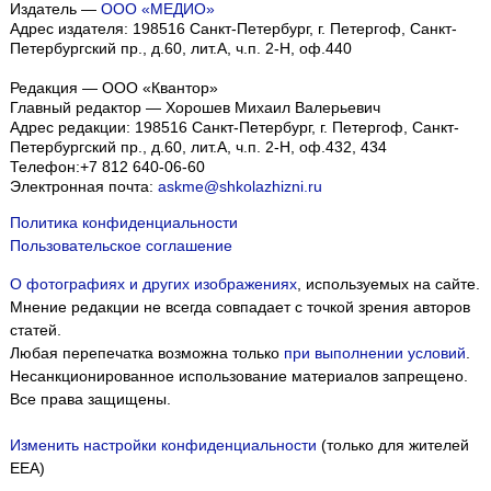
Издатель —
ООО «МЕДИО»
Адрес издателя: 198516 Санкт-Петербург, г. Петергоф, Санкт-
Петербургский пр., д.60, лит.А, ч.п. 2-Н, оф.440
Редакция — ООО «Квантор»
Главный редактор — Хорошев Михаил Валерьевич
Адрес редакции:
198516
Санкт-Петербург, г. Петергоф
,
Санкт-
Петербургский пр., д.60, лит.А, ч.п. 2-Н, оф.432, 434
Телефон:
+7 812 640-06-60
Электронная почта:
askme@shkolazhizni.ru
Политика конфиденциальности
Пользовательское соглашение
О фотографиях и других изображениях
, используемых на сайте.
Мнение редакции не всегда совпадает с точкой зрения авторов
статей.
Любая перепечатка возможна только
при выполнении условий
.
Несанкционированное использование материалов запрещено.
Все права защищены.
Изменить настройки конфиденциальности
(только для жителей
EEA)