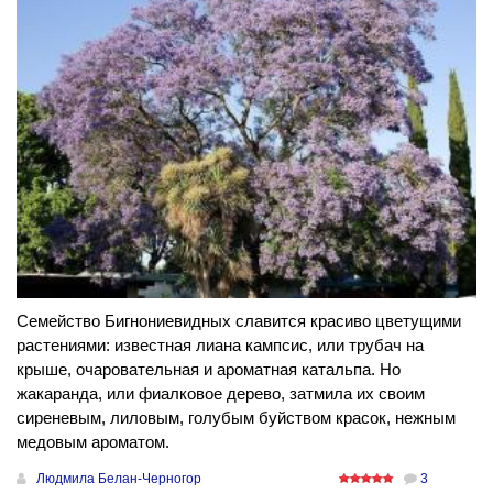
Семейство Бигнониевидных славится красиво цветущими
растениями: известная лиана кампсис, или трубач на
крыше, очаровательная и ароматная катальпа. Но
жакаранда, или фиалковое дерево, затмила их своим
сиреневым, лиловым, голубым буйством красок, нежным
медовым ароматом.
Людмила Белан-Черногор
3