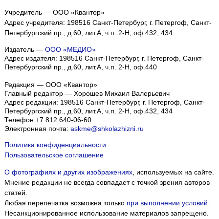
Учредитель — ООО «Квантор»
Адрес учредителя: 198516 Санкт-Петербург, г. Петергоф, Санкт-
Петербургский пр., д.60, лит.А, ч.п. 2-Н, оф.432, 434
Издатель —
ООО «МЕДИО»
Адрес издателя: 198516 Санкт-Петербург, г. Петергоф, Санкт-
Петербургский пр., д.60, лит.А, ч.п. 2-Н, оф.440
Редакция — ООО «Квантор»
Главный редактор — Хорошев Михаил Валерьевич
Адрес редакции:
198516
Санкт-Петербург, г. Петергоф
,
Санкт-
Петербургский пр., д.60, лит.А, ч.п. 2-Н, оф.432, 434
Телефон:
+7 812 640-06-60
Электронная почта:
askme@shkolazhizni.ru
Политика конфиденциальности
Пользовательское соглашение
О фотографиях и других изображениях
, используемых на сайте.
Мнение редакции не всегда совпадает с точкой зрения авторов
статей.
Любая перепечатка возможна только
при выполнении условий
.
Несанкционированное использование материалов запрещено.