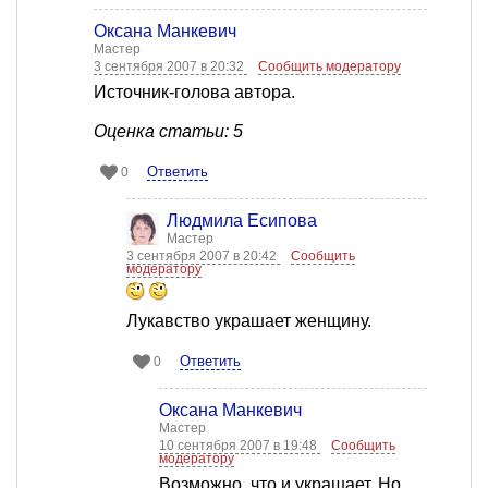
Оксана Манкевич
Мастер
3 сентября 2007 в 20:32
Сообщить модератору
Источник-голова автора.
Оценка статьи: 5
Ответить
0
Людмила Есипова
Мастер
3 сентября 2007 в 20:42
Сообщить
модератору
Лукавство украшает женщину.
Ответить
0
Оксана Манкевич
Мастер
10 сентября 2007 в 19:48
Сообщить
модератору
Возможно, что и украшает. Но