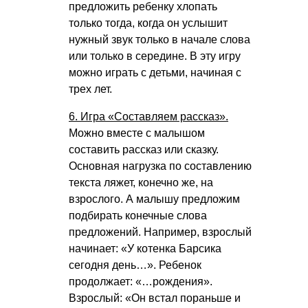
предложить ребенку хлопать
только тогда, когда он услышит
нужный звук только в начале слова
или только в середине. В эту игру
можно играть с детьми, начиная с
трех лет.
6. Игра «Составляем рассказ».
Можно вместе с малышом
составить рассказ или сказку.
Основная нагрузка по составлению
текста ляжет, конечно же, на
взрослого. А малышу предложим
подбирать конечные слова
предложений. Например, взрослый
начинает: «У котенка Барсика
сегодня день…». Ребенок
продолжает: «…рождения».
Взрослый: «Он встал пораньше и