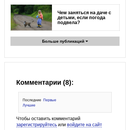
Чем заняться на даче с
детьми, если погода
подвела?
Больше публикаций
Комментарии (8):
Последние
Первые
Лучшие
Чтобы оставить комментарий
зарегистрируйтесь
или
войдите на сайт