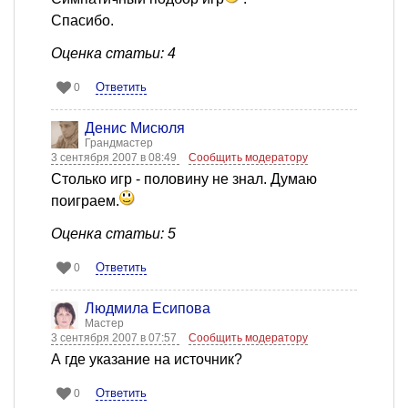
Спасибо.
Оценка статьи: 4
Ответить
0
Денис Мисюля
Грандмастер
3 сентября 2007 в 08:49
Сообщить модератору
Столько игр - половину не знал. Думаю
поиграем.
Оценка статьи: 5
Ответить
0
Людмила Есипова
Мастер
3 сентября 2007 в 07:57
Сообщить модератору
А где указание на источник?
Ответить
0