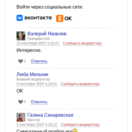
Войти через социальные сети:
Валерий Яковлев
Грандмастер
10 сентября 2007 в 20:21
Сообщить модератору
Интересно.
Ответить
0
Люба Мельник
Бывший модератор
3 сентября 2007 в 20:51
Сообщить модератору
ОК
Ответить
0
Галина Синаревская
Мастер
3 сентября 2007 в 19:12
Сообщить модератору
Симпатичный подбор игр
.