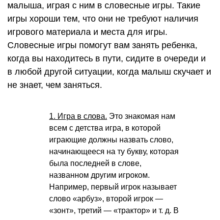
малыша, играя с ним в словесные игры. Такие
игры хороши тем, что они не требуют наличия
игрового материала и места для игры.
Словесные игры помогут вам занять ребенка,
когда вы находитесь в пути, сидите в очереди и
в любой другой ситуации, когда малыш скучает и
не знает, чем заняться.
1. Игра в слова.
Это знакомая нам
всем с детства игра, в которой
играющие должны назвать слово,
начинающееся на ту букву, которая
была последней в слове,
названном другим игроком.
Например, первый игрок называет
слово «арбуз», второй игрок —
«зонт», третий — «трактор»
и т. д.
В