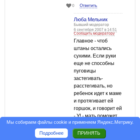
Ответить
0
Люба Мельник
Бывший модератор
6 сентября 2007 в 14:51
Сообщить модератору
Главное - чтоб
штаны остались
сухими. Если руки
еще не способны
пуговицы
застегивать-
расстегивать, но
ребенок идет к маме
и протягивает ей
горшок, и говорит ей
- У! - мать поможет
Мы собираем файлы cookie и применяем
Яндекс.Метрику
.
ребенку нужду
справить. В конце
Подробнее
ПРИНЯТЬ
концов ребенок