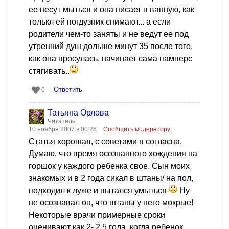
ее несут мыться и она писает в ванную, как
толькл ей погдузник снимают... а если
родители чем-то заняты и не ведут ее под
утренний душ дольше минут 35 после того,
как она просулась, начинает сама памперс
стягивать..
Ответить
0
Татьяна Орлова
Читатель
10 ноября 2007 в 00:26
Сообщить модератору
Статья хорошая, с советами я согласна.
Думаю, что время осознанного хождения на
горшок у каждого ребенка свое. Сын моих
знакомых и в 2 года сикал в штаны/ на пол,
подходил к луже и пытался умыться
Ну
не осознавал он, что штаны у него мокрые!
Некоторые врачи примерные сроки
оценивают как 2- 2,5 года, когда ребенок