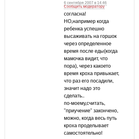
6 сентября 2007 в 14:46
Сообщить модератору
согласна!
НО,например когда
ребенка успешно
высаживать на горшок
через определенное
время после еды(когда
мамочка видит, что
пора), через какоето
время кроха привыкает,
что раз его посадили,
значит надо это
сделать..
по-моему,считать,
"приучение" закончено,
можно, когда весь путь
кроха проделывает
самостоятельно!