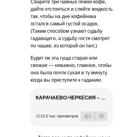
Сварите три чайных ложки кофе,
дайте отстояться и слейте жидкость
так, чтобы на дне кофейника
остался самый густой осадок.
(Таким способом узнают судьбу
гадающего, а судьбу гостя смотрят
по чашке, из которой он пил.)
Будет ли эта гуща старая или
свежая — неважно, главное, чтобы
она была почти сухая в ту минуту,
когда вы приступите к гаданию.
КАРАЧАЕВО-ЧЕРКЕСИЯ – ПУТЕШЕСТВИЕ НА КАВКАЗ часть 2
РЕКЛАМА
РЕКЛАМА
РЕКЛАМА
РЕКЛАМА
12.0 тыс. просмотров
1