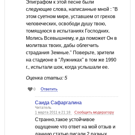
Эпиграфом к этой песне были
следующие слова, написанные мной : "В
этом суетном мире, уставшем от грехов
человеческих, освободи душу твою,
томящуюся в испытаниях Господних.
Молись Всевышнему, и да поможет Он в
молитвах твоих, дабы облегчить
страдания Земные." Поверьте, зрители
на стадионе в "Лужниках" в том же 1990
г., испытали шок, когда услышали ее.
Оценка статьи: 5
Ответить
0
Саида Сафаргалина
Читатель
1 марта 2011 в 21:18
Сообщить модератору
Странно,такое устойчивое
ощущение что ответ на мой отзыв и
данную статью писали 2 разных