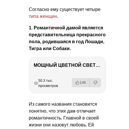
Согласно ему существует четыре
типа женщин
.
1. Романтичной дамой является
представительница прекрасного
пола, родившаяся в год Лошади,
Тигра или Собаки.
МОЩНЫЙ ЦВЕТНОЙ СВЕТ – NANLITE FC-500C
РЕКЛАМА
РЕКЛАМА
РЕКЛАМА
50.3 тыс.
146
просмотров
Из самого названия становится
понятно, что этих дам отличает
романтичность. Главной в своей
жизни они назовут любовь. Ей