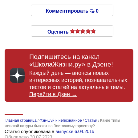
Комментировать
0
Оценить
Подпишитесь на канал
«ШколаЖизни.ру» в Дзене!
Каждый день — анонсы новых
интересных историй, познавательных
тестов и статей на актуальные темы.
Перейти в Дзен →
Главная страница
/
Фэн-шуй и непознанное
/
Статьи
/
Какие типы
женской натуры бывают по Восточному гороскопу?
Статья опубликована в
выпуске 6.04.2019
Обновлено 30.07.2023