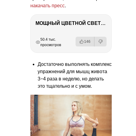
накачать пресс
.
МОЩНЫЙ ЦВЕТНОЙ СВЕТ – NANLITE FC-500C
РЕКЛАМА
РЕКЛАМА
РЕКЛАМА
РЕКЛАМА
50.4 тыс.
146
просмотров
Достаточно выполнять комплекс
упражнений для мышц живота
3−4 раза в неделю, но делать
это тщательно и с умом.