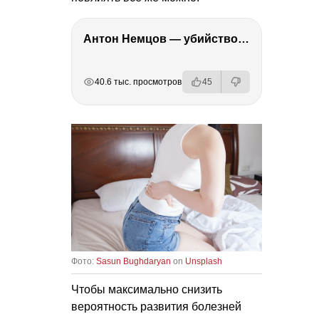
Антон Немцов — убийство Бориса Немцова, переезд в Дубай, семья и политика
РЕКЛАМА
РЕКЛАМА
РЕКЛАМА
РЕКЛАМА
РЕКЛАМА
40.6 тыс. просмотров
45
Фото:
Sasun Bughdaryan
on
Unsplash
Чтобы максимально снизить
вероятность развития болезней