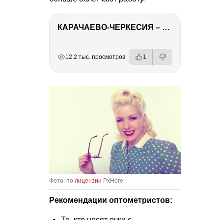
КАРАЧАЕВО-ЧЕРКЕСИЯ – ПУТЕШЕСТВИЕ НА КАВКАЗ часть 2
РЕКЛАМА
РЕКЛАМА
РЕКЛАМА
РЕКЛАМА
12.2 тыс. просмотров
1
Фото: по
лицензии
PxHere
Рекомендации оптометристов:
Те, кто носят очки с