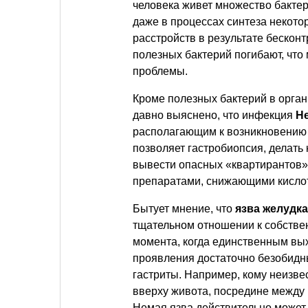
человека живет множество бакте
даже в процессах синтеза некото
расстройств в результате бескон
полезных бактерий погибают, что
проблемы.
Кроме полезных бактерий в орган
давно выяснено, что инфекция
He
располагающим к возникновению 
позволяет гастробиопсия, делать
вывести опасных «квартирантов»
препаратами, снижающими кислот
Бытует мнение, что
язва желудка
тщательном отношении к собстве
момента, когда единственным вы
проявления достаточно безобидны
гастриты. Например, кому неизве
вверху живота, посредине между 
Немая язва действительно может 