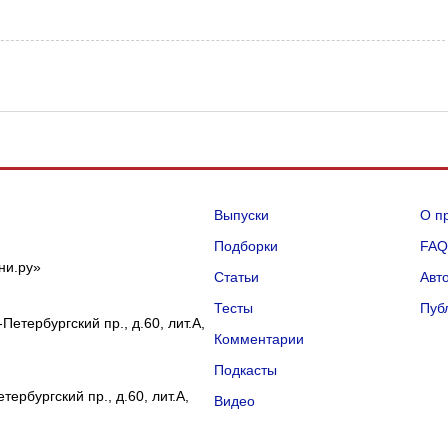
Выпуски
О п
Подборки
FA
ни.ру»
Статьи
Авт
Тесты
Пуб
Петербургский пр., д.60, лит.А,
Комментарии
Подкасты
ербургский пр., д.60, лит.А,
Видео