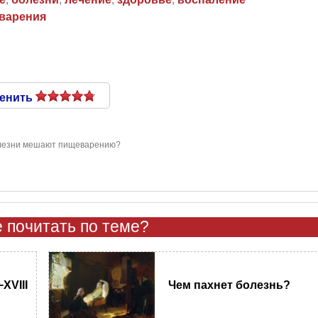
варения
енить
лезни мешают пищеварению?
 почитать по теме?
XVIII
Чем пахнет болезнь?