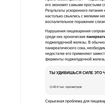
его экономят самыми простыми сп
Результаты ускоренного питания 
настолько свыклись с мелкими не
воспалительное поражение слизис
Нарушения пищеварения сопровожд
среди них хронические
панкреат
поджелудочной железы. В обычно
панкреатического сока, необходи
недостатке его применяют замес
ферменты поджелудочной железы
РЕКЛАМА
РЕКЛАМА
РЕКЛАМА
РЕКЛАМА
40.0 тыс. просмотров
Серьезная проблема для пищев