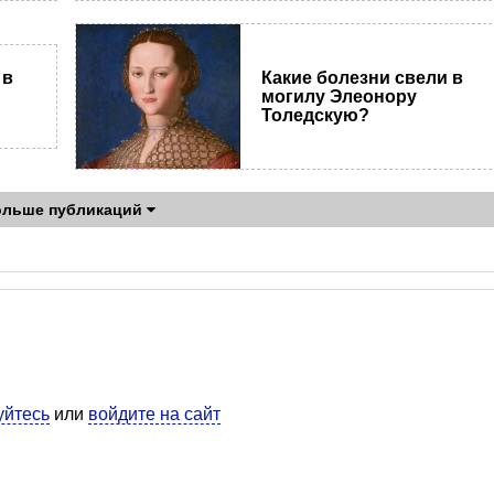
Какие болезни свели в
 в
могилу Элеонору
Толедскую?
ольше публикаций
уйтесь
или
войдите на сайт