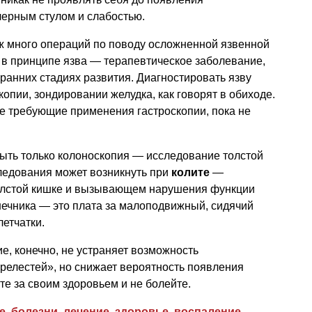
черным стулом и слабостью.
уж много операций по поводу осложненной язвенной
о в принципе язва — терапевтическое заболевание,
 ранних стадиях развития. Диагностировать язву
пии, зондировании желудка, как говорят в обиходе.
е требующие применения гастроскопии, пока не
ыть только колоноскопия — исследование толстой
ледования может возникнуть при
колите
—
толстой кишке и вызывающем нарушения функции
шечника — это плата за малоподвижный, сидячий
летчатки.
е, конечно, не устраняет возможность
релестей», но снижает вероятность появления
е за своим здоровьем и не болейте.
е
,
болезни
,
лечение
,
здоровье
,
воспаление