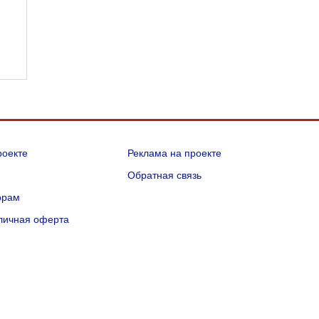
роекте
Реклама на проекте
Q
Обратная связь
орам
личная оферта