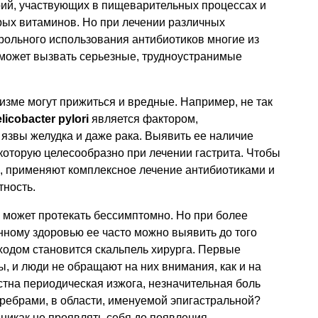
рий, участвующих в пищеварительных процессах и
рых витаминов. Но при лечении различных
трольного использования антибиотиков многие из
 может вызвать серьезные, трудноустранимые
изме могут прижиться и вредные. Например, не так
licobacter pylori
является фактором,
язвы желудка и даже рака. Выявить ее наличие
 которую целесообразно при лечении гастрита. Чтобы
, применяют комплексное лечение антибиотиками и
ность.
может протекать бессимптомно. Но при более
нному здоровью ее часто можно выявить до того
ходом становится скальпель хирурга. Первые
, и люди не обращают на них внимания, как и на
стна периодическая изжога, незначительная боль
ребрами, в области, именуемой эпигастральной?
никак не проявлять себя до появления