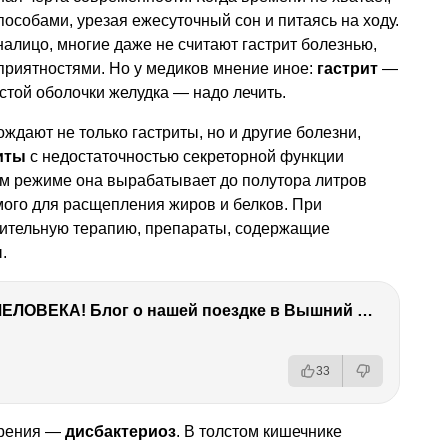
особами, урезая ежесуточный сон и питаясь на ходу.
налицо, многие даже не считают гастрит болезнью,
приятностями. Но у медиков мнение иное:
гастрит
—
той оболочки желудка — надо лечить.
ают не только гастриты, но и другие болезни,
иты
с недостаточностью секреторной функции
м режиме она вырабатывает до полутора литров
мого для расщепления жиров и белков. При
тительную терапию, препараты, содержащие
.
ТЫ УДИВИШЬСЯ СИЛЕ ЭТО ЧЕЛОВЕКА! Блог о нашей поездке в Вышний Волочек
33
арения —
дисбактериоз
. В толстом кишечнике