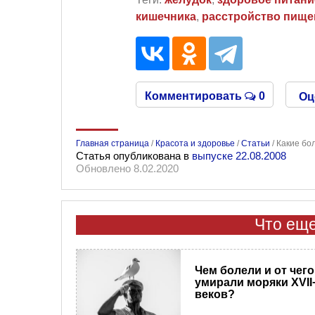
кишечника
,
расстройство пище
Комментировать
0
Оц
Главная страница
/
Красота и здоровье
/
Статьи
/
Какие бо
Статья опубликована в
выпуске 22.08.2008
Обновлено 8.02.2020
Что еще
Чем болели и от чего
умирали моряки XVII−
веков?