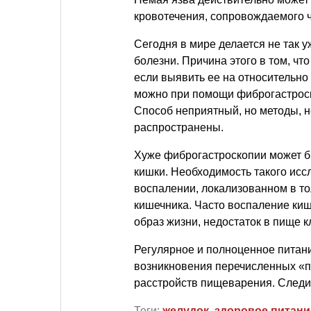
кровотечения, сопровождаемого 
Сегодня в мире делается не так 
болезни. Причина этого в том, чт
если выявить ее на относительно
можно при помощи фиброгастроско
Способ неприятный, но методы, н
распространены.
Хуже фиброгастроскопии может б
кишки. Необходимость такого исс
воспалении, локализованном в 
кишечника. Часто воспаление ки
образ жизни, недостаток в пище к
Регулярное и полноценное питани
возникновения перечисленных «п
расстройств пищеварения. Следит
Теги:
желудок
,
здоровое питани