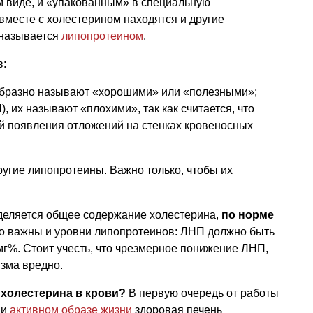
м виде, и «упакованным» в специальную
 вместе с холестерином находятся и другие
 называется
липопротеином
.
в:
 образно называют «хорошими» или «полезными»;
), их называют «плохими», так как считается, что
й появления отложений на стенках кровеносных
другие липопротеины. Важно только, чтобы их
еляется общее содержание холестерина,
по норме
Но важны и уровни липопротеинов: ЛНП должно быть
мг%. Стоит учесть, что чрезмерное понижение ЛНП,
зма вредно.
 холестерина в крови?
В первую очередь от работы
 и
активном образе жизни
здоровая печень