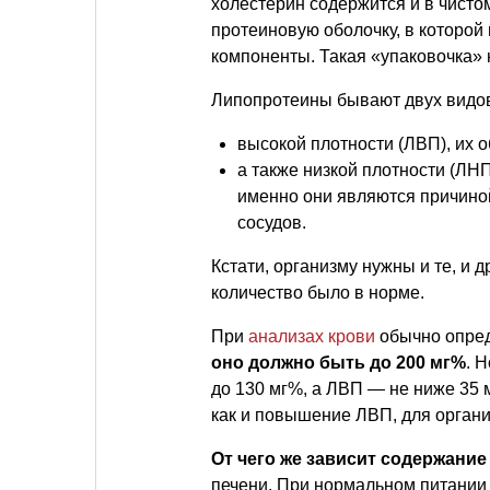
холестерин содержится и в чисто
протеиновую оболочку, в которой
компоненты. Такая «упаковочка»
Липопротеины бывают двух видо
высокой плотности (ЛВП), их
а также низкой плотности (ЛНП
именно они являются причино
сосудов.
Кстати, организму нужны и те, и 
количество было в норме.
При
анализах крови
обычно опред
оно должно быть до 200 мг%
. 
до 130 мг%, а ЛВП — не ниже 35 
как и повышение ЛВП, для органи
От чего же зависит содержание
печени. При нормальном питании