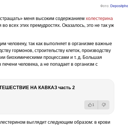
Фото:
Depositpho
и «стращать» меня высоким содержанием
холестерина
 во всех этих премудростях. Оказалось, это не так уж
дим человеку, так как выполняет в организме важные
ству гормонов, строительству клеток, производству
ении биохимическими процессами
и т. д.
Большая
 печени человека, а не попадает в организм с
ТЕШЕСТВИЕ НА КАВКАЗ часть 2
1
олестерином выглядит следующим образом: в крови