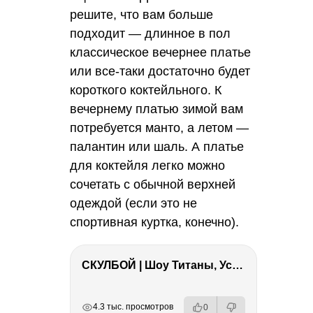
решите, что вам больше
подходит — длинное в пол
классическое вечернее платье
или все-таки достаточно будет
короткого коктейльного. К
вечернему платью зимой вам
потребуется манто, а летом —
палантин или шаль. А платье
для коктейля легко можно
сочетать с обычной верхней
одеждой (если это не
спортивная куртка, конечно).
СКУЛБОЙ | Шоу Титаны, Усейн Болт, Ларрат, Зашквар!
РЕКЛАМА
РЕКЛАМА
РЕКЛАМА
4.3 тыс. просмотров
0