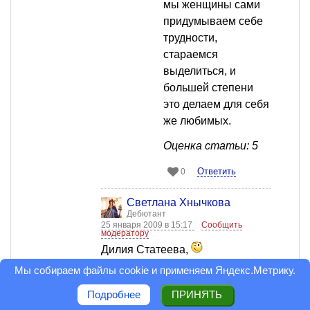
мы женщины сами
придумываем себе
трудности,
стараемся
выделиться, и
большей степени
это делаем для себя
же любимых.
Оценка статьи: 5
Ответить
0
Светлана Хнычкова
Дебютант
25 января 2009 в 15:17
Сообщить
модератору
Дилия Статеева,
Да мода она так переменчива.
Мы собираем файлы cookie и применяем
Яндекс.Метрику
.
Меня, в свое время, правильно
Подробнее
ПРИНЯТЬ
и красиво одеваться приучал как