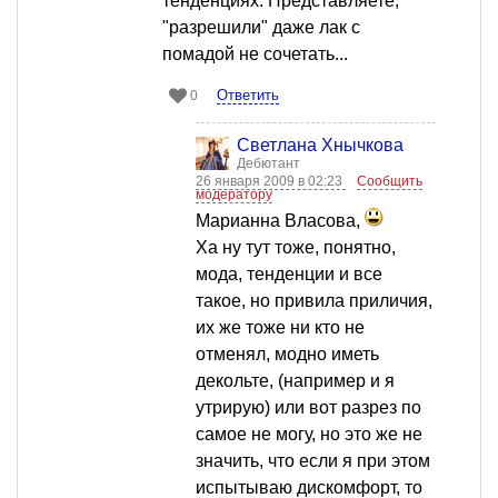
тенденциях. Представляете,
"разрешили" даже лак с
помадой не сочетать...
Ответить
0
Светлана Хнычкова
Дебютант
26 января 2009 в 02:23
Сообщить
модератору
Марианна Власова,
Ха ну тут тоже, понятно,
мода, тенденции и все
такое, но привила приличия,
их же тоже ни кто не
отменял, модно иметь
декольте, (например и я
утрирую) или вот разрез по
самое не могу, но это же не
значить, что если я при этом
испытываю дискомфорт, то