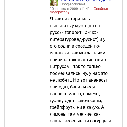
Профессионал
10 февраля 2009 в 11:41
Сообщить
модератору
Я как ни старалась
выпытать у мужа (он по-
русски говорит - аж как
литературовед-русист) и у
его родни и соседей по-
испански, как могла, в чем
причина такой антипатии к
цитрусам - так те только
посмеивались: ну, у нас это
не любят... Но вот ананасы
они едят, бананы едят,
папайю, манго, памело,
гуаяву едят - апельсины,
грейпфруты ни в какую. А
лимоны там мелкие, как
слива, зеленые, как огурцы и