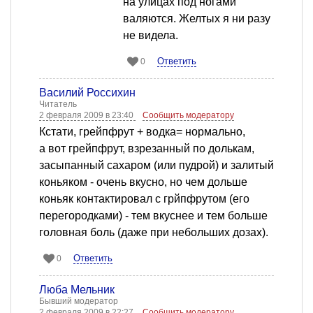
на улицах под ногами
валяются. Желтых я ни разу
не видела.
Ответить
0
Василий Россихин
Читатель
2 февраля 2009 в 23:40
Сообщить модератору
Кстати, грейпфрут + водка= нормально,
а вот грейпфрут, взрезанный по долькам,
засыпанный сахаром (или пудрой) и залитый
коньяком - очень вкусно, но чем дольше
коньяк контактировал с грйпфрутом (его
перегородками) - тем вкуснее и тем больше
головная боль (даже при небольших дозах).
Ответить
0
Люба Мельник
Бывший модератор
2 февраля 2009 в 22:27
Сообщить модератору