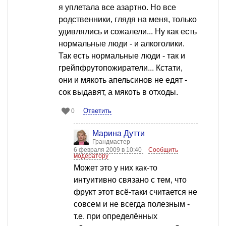
я уплетала все азартно. Но все
родственники, глядя на меня, только
удивлялись и сожалели... Ну как есть
нормальные люди - и алкоголики.
Так есть нормальные люди - так и
грейпфрутопожиратели... Кстати,
они и мякоть апельсинов не едят -
сок выдавят, а мякоть в отходы.
Ответить
0
Марина Дутти
Грандмастер
6 февраля 2009 в 10:40
Сообщить
модератору
Может это у них как-то
интуитивно связано с тем, что
фрукт этот всё-таки считается не
совсем и не всегда полезным -
т.е. при определённых