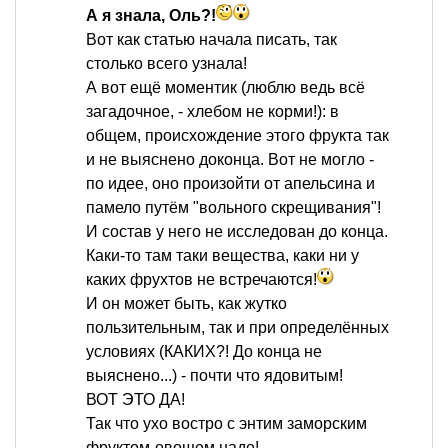
А я знала, Оль?!
Вот как статью начала писать, так
столько всего узнала!
А вот ещё моментик (люблю ведь всё
загадочное, - хлебом не корми!): в
общем, происхождение этого фрукта так
и не выяснено доконца. Вот не могло -
по идее, оно произойти от апельсина и
памело путём "вольного скрещивания"!
И состав у него не исследован до конца.
Каки-то там таки вещества, каки ни у
каких фрухтов не встречаются!
И он может быть, как жутко
пользительным, так и при определённых
условиях (КАКИХ?! До конца не
выяснено...) - почти что ядовитым!
ВОТ ЭТО ДА!
Так что ухо востро с энтим заморским
фруктом-овощем надо!