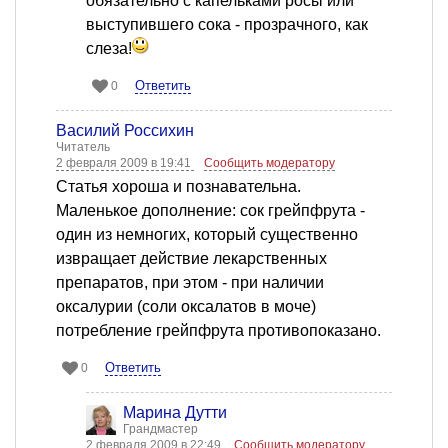
обязательно с капельками росы или
выступившего сока - прозрачного, как
слеза!
Ответить
0
Василий Россихин
Читатель
2 февраля 2009 в 19:41
Сообщить модератору
Cтатья хороша и познавательна.
Маленькое дополнение: сок грейпфрута -
один из немногих, который существенно
извращает действие лекарственных
препаратов, при этом - при наличии
оксалурии (соли оксалатов в моче)
потребление грейпфрута противопоказано.
Ответить
0
Марина Дутти
Грандмастер
2 февраля 2009 в 22:49
Сообщить модератору