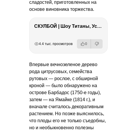
сладостей, приготовленных на
основе виновника торжества.
СКУЛБОЙ | Шоу Титаны, Усейн Болт, Ларрат, Зашквар!
РЕКЛАМА
РЕКЛАМА
РЕКЛАМА
4.4 тыс. просмотров
0
Впервые вечнозеленое дерево
рода цитрусовых, семейства
рутовых — рослое, с обширной
кроной — было обнаружено на
острове Барбадос (1750-е годы),
затем — на Ямайке (1814 г.), и
вначале считалось декоративным
растением. Но позже выяснилось,
что плоды его не только съедобны,
но и необыкновенно полезны