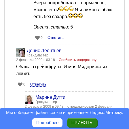
Вчера попробовала – нормально,
можно есть!
Я и лимон люблю
есть без сахара.
Оценка статьи: 5
Ответить
0
Денис Леонтьев
Грандмастер
2 февраля 2009 в 03:18
Сообщить модератору
Обажаю грейпфруты. И моя Мидоричка их
любит.
Ответить
0
Марина Дутти
Грандмастер
2 февраля 2009 в 09:43
отредактирован 2 февраля
2009 в 10:42
Сообщить модератору
Мы собираем файлы cookie и применяем
Яндекс.Метрику
.
Ну, а где же "пятёрка" тогда, балабол ты
Подробнее
ПРИНЯТЬ
несчастный?!