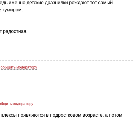
едь именно детские дразнилки рождают тот самый
е кумиром:
т радостная.
Сообщить модератору
общить модератору
омплексы появляются в подростковом возрасте, а потом