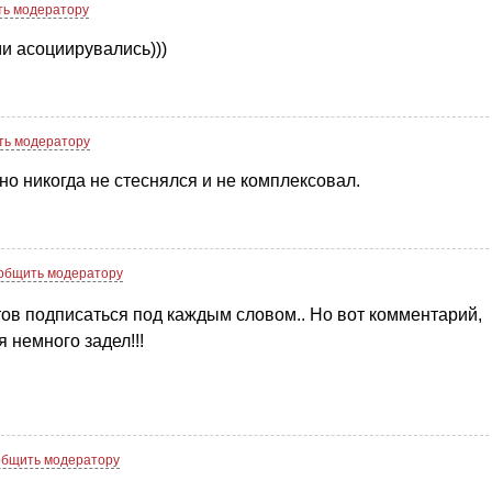
ь модератору
и асоциирувались)))
ь модератору
 но никогда не стеснялся и не комплексовал.
общить модератору
отов подписаться под каждым словом.. Но вот комментарий,
я немного задел!!!
бщить модератору