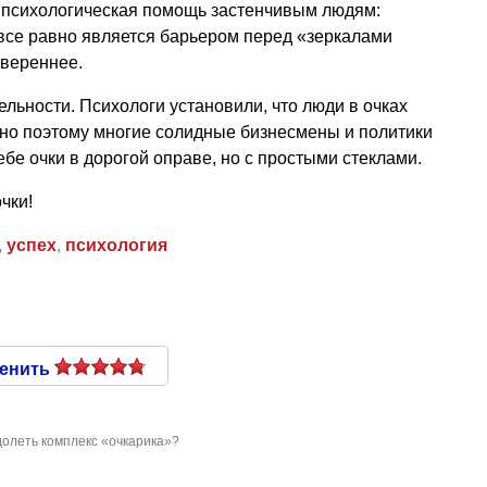
 психологическая помощь застенчивым людям:
 все равно является барьером перед «зеркалами
увереннее.
ельности. Психологи установили, что люди в очках
о поэтому многие солидные бизнесмены и политики
бе очки в дорогой оправе, но с простыми стеклами.
чки!
,
успех
,
психология
енить
долеть комплекс «очкарика»?