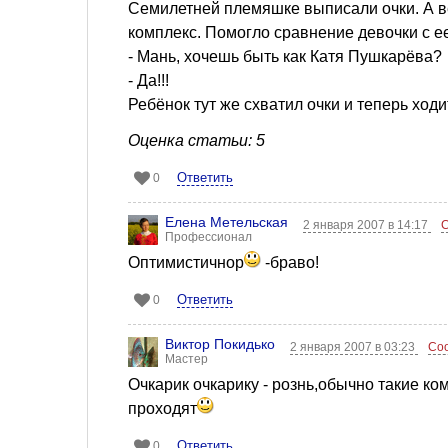
Семилетней племяшке выписали очки. А в
комплекс. Помогло сравнение девочки с е
- Мань, хочешь быть как Катя Пушкарёва?
- Да!!!
Ребёнок тут же схватил очки и теперь ходи
Оценка статьи: 5
Ответить
0
Елена Метельская
2 января 2007 в 14:17
Профессионал
Оптимистичнор
-браво!
Ответить
0
Виктор Покидько
2 января 2007 в 03:23
Со
Мастер
Очкарик очкарику - рознь,обычно такие к
проходят
Ответить
0