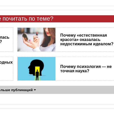
 почитать по теме?
Почему «естественная
улась
красота» оказалась
?
недостижимым идеалом?
одных
Почему психология — не
точная наука?
ольше публикаций