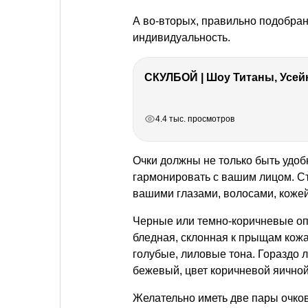
А во-вторых, правильно подобра
индивидуальность.
СКУЛБОЙ | Шоу Титаны, Усейн
РЕКЛАМА
РЕКЛАМА
РЕКЛАМА
РЕКЛАМА
4.4 тыс. просмотров
Очки должны не только быть удобн
гармонировать с вашим лицом. Ст
вашими глазами, волосами, кожей
Черные или темно-коричневые опр
бледная, склонная к прыщам кожа
голубые, лиловые тона. Гораздо 
бежевый, цвет коричневой яичной
Желательно иметь две пары очко