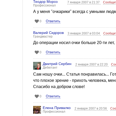
Теодор Мороз
7 января 2007 в 21:37
Сообщит
Профессионал
А у меня "очкарики" всегда с умными людм
Ответить
0
Валерий Сидоров
3 января 2007 в 03:04
Сообщит
Грандмастер
До операции носил очки больше 20-ти лет,
Ответить
0
Дмитрий Сербин
2 января 2007 в 22:20
Со
Дебютант
Сам ношу очки... Статья понравилась... Г
что плохое зрение - прихоть человека, мен
Спасибо на добром слове!
Ответить
0
Елена Привалко
2 января 2007 в 20:56
Соо
Профессионал