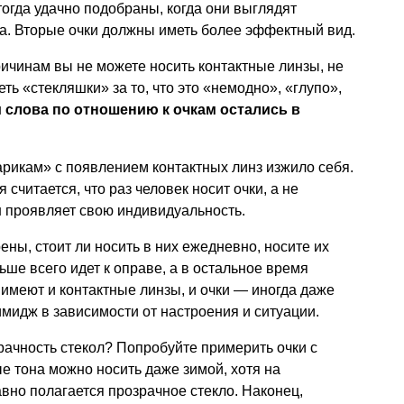
тогда удачно подобраны, когда они выглядят
за. Вторые очки должны иметь более эффектный вид.
ричинам вы не можете носить контактные линзы, не
ть «стекляшки» за то, что это «немодно», «глупо»,
ти слова по отношению к очкам остались в
рикам» с появлением контактных линз изжило себя.
считается, что раз человек носит очки, а не
н проявляет свою индивидуальность.
рены, стоит ли носить в них ежедневно, носите их
льше всего идет к оправе, а в остальное время
имеют и контактные линзы, и очки — иногда даже
имидж в зависимости от настроения и ситуации.
рачность стекол? Попробуйте примерить очки с
 тона можно носить даже зимой, хотя на
но полагается прозрачное стекло. Наконец,