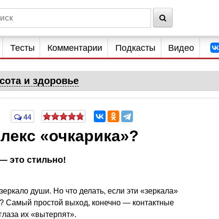
Тесты
Комментарии
Подкасты
Видео
сота и здоровье
44
лекс «очкарика»?
— это стильно!
 зеркало души. Но что делать, если эти «зеркала»
в? Самый простой выход, конечно — контактные
глаза их «вытерпят».