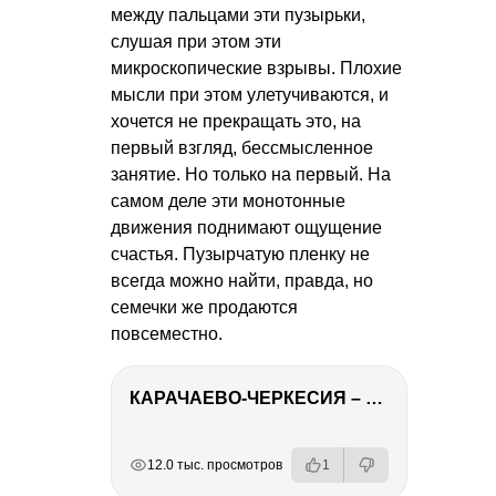
между пальцами эти пузырьки,
слушая при этом эти
микроскопические взрывы. Плохие
мысли при этом улетучиваются, и
хочется не прекращать это, на
первый взгляд, бессмысленное
занятие. Но только на первый. На
самом деле эти монотонные
движения поднимают ощущение
счастья. Пузырчатую пленку не
всегда можно найти, правда, но
семечки же продаются
повсеместно.
КАРАЧАЕВО-ЧЕРКЕСИЯ – ПУТЕШЕСТВИЕ НА КАВКАЗ часть 2
РЕКЛАМА
РЕКЛАМА
РЕКЛАМА
РЕКЛАМА
12.0 тыс. просмотров
1