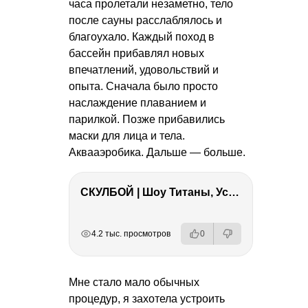
часа пролетали незаметно, тело
после сауны расслаблялось и
благоухало. Каждый поход в
бассейн прибавлял новых
впечатлений, удовольствий и
опыта. Сначала было просто
наслаждение плаванием и
парилкой. Позже прибавились
маски для лица и тела.
Аквааэробика. Дальше — больше.
СКУЛБОЙ | Шоу Титаны, Усейн Болт, Ларрат, Зашквар!
РЕКЛАМА
РЕКЛАМА
РЕКЛАМА
4.2 тыс. просмотров
0
Мне стало мало обычных
процедур, я захотела устроить