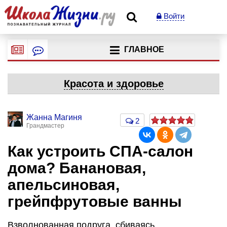
Войти
ГЛАВНОЕ
Красота и здоровье
Жанна Магиня
2
Грандмастер
Как устроить СПА-салон
дома? Банановая,
апельсиновая,
грейпфрутовые ванны
Взволнованная подруга, сбиваясь,