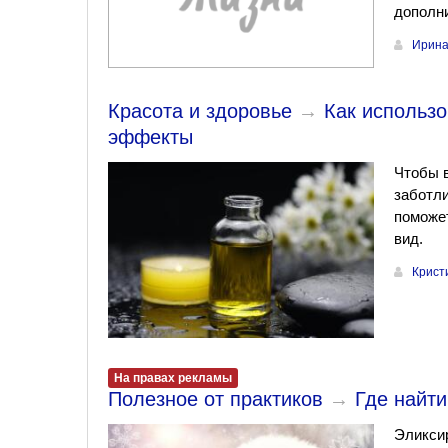
дополни
Ирина
Красота и здоровье
→
Как использо
эффекты
Чтобы в
заботли
поможет
вид.
Крист
На правах рекламы
Полезное от практиков
→
Где найти
Эликсир