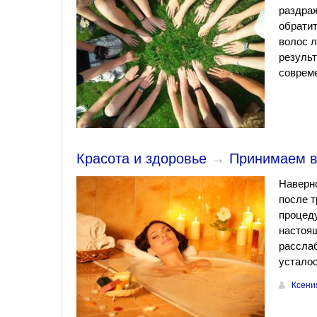
раздраж
обратит
волос л
результ
совреме
Красота и здоровье
→
Принимаем в
Наверно
после т
процеду
настоящ
расслаб
усталос
Ксени