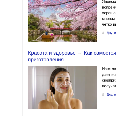
Японск
вопреки
хорошая
многом 
четко в
Джули
Красота и здоровье
→
Как самосто
приготовления
Изготов
дает во
сюрприз
получат
Джули