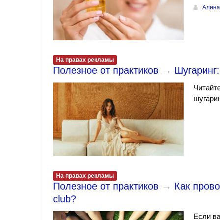
Алина
На правах рекламы
Полезное от практиков
→
Шугаринг:
Читайте
шугарин
На правах рекламы
Полезное от практиков
→
Как прово
club?
Если ва