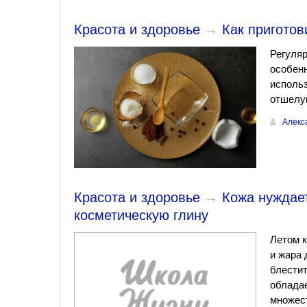
Красота и здоровье
→
Как приготов
Регуляр
особенн
использ
отшелу
Алекс
Красота и здоровье
→
Кожа нуждае
косметическую глину
Летом к
и жара 
блестит
обладае
множест