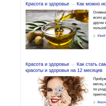
Красота и здоровье
→
Как можно и
Оливков
всего д
других 
пользо
Юрий 
Красота и здоровье
→
Как стать са
красоты и здоровья на 12 месяцев
Пробужд
месяц 
по уход
приятно
Верон