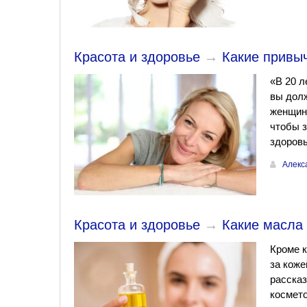
Красота и здоровье
→
Какие привыч
«В 20 л
вы долж
женщины
чтобы з
здоровь
Алекс
Красота и здоровье
→
Какие масла
Кроме к
за коже
рассказ
космето