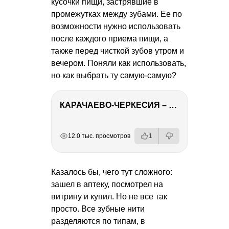
кусочки пищи, застрявшие в
промежутках между зубами. Ее по
возможности нужно использовать
после каждого приема пищи, а
также перед чисткой зубов утром и
вечером. Поняли как использовать,
но как выбрать ту самую-самую?
КАРАЧАЕВО-ЧЕРКЕСИЯ – ПУТЕШЕСТВИЕ НА КАВКАЗ часть 2
РЕКЛАМА
РЕКЛАМА
РЕКЛАМА
РЕКЛАМА
12.0 тыс. просмотров
1
Казалось бы, чего тут сложного:
зашел в аптеку, посмотрел на
витрину и купил. Но не все так
просто. Все зубные нити
разделяются по типам, в