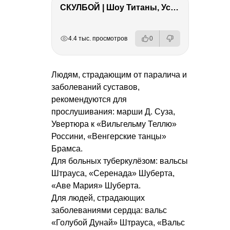
СКУЛБОЙ | Шоу Титаны, Усейн Болт, Ларрат, Зашквар!
РЕКЛАМА
РЕКЛАМА
РЕКЛАМА
РЕКЛАМА
РЕКЛАМА
4.4 тыс. просмотров
0
Людям, страдающим от паралича и
заболеваний суставов,
рекомендуются для
прослушивания: марши Д. Суза,
Увертюра к «Вильгельму Теллю»
Россини, «Венгерские танцы»
Брамса.
Для больных туберкулёзом: вальсы
Штрауса, «Серенада» Шуберта,
«Аве Мария» Шуберта.
Для людей, страдающих
заболеваниями сердца: вальс
«Голубой Дунай» Штрауса, «Вальс