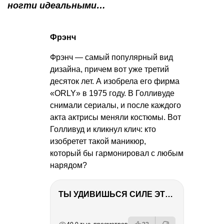
ногти идеальными…
Фрэнч
Фрэнч — самый популярный вид
дизайна, причем вот уже третий
десяток лет. А изобрела его фирма
«ORLY» в 1975 году. В Голливуде
снимали сериалы, и после каждого
акта актрисы меняли костюмы. Вот
Голливуд и кликнул клич: кто
изобретет такой маникюр,
который бы гармонировал с любым
нарядом?
ТЫ УДИВИШЬСЯ СИЛЕ ЭТО ЧЕЛОВЕКА! Блог о нашей поездке в Вышний Волочек
РЕКЛАМА
РЕКЛАМА
РЕКЛАМА