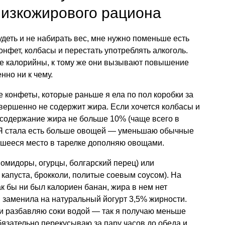
низкожирового рациона
худеть и не набирать вес, мне нужно поменьше есть
нфет, колбасы и перестать употреблять алкоголь.
бе калорийны, к тому же они вызывают повышение
нно ни к чему.
конфеты, которые раньше я ела по пол коробки за
вершенно не содержит жира. Если хочется колбасы и
х содержание жира не больше 10% (чаще всего в
 Я стала есть больше овощей — уменьшаю обычные
авшееся место в тарелке дополняю овощами.
помидоры, огурцы, болгарский перец) или
 капуста, брокколи, политые соевым соусом). На
ак бы ни был калориен банан, жира в нем нет
 заменила на натуральный йогурт 3,5% жирности.
 и разбавляю соки водой — так я получаю меньше
бязательно перекусываю за пару часов до обеда и