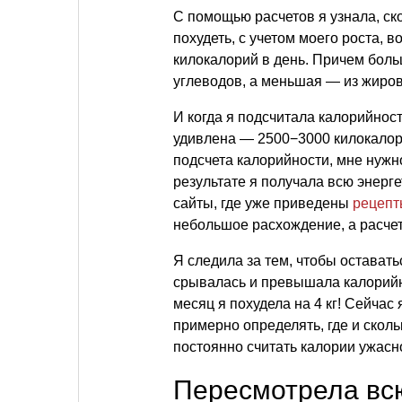
С помощью расчетов я узнала, ск
похудеть, с учетом моего роста, 
килокалорий в день. Причем боль
углеводов, а меньшая — из жиров
И когда я подсчитала калорийнос
удивлена — 2500−3000 килокалор
подсчета калорийности, мне нужно
результате я получала всю энерг
сайты, где уже приведены
рецепт
небольшое расхождение, а расчет
Я следила за тем, чтобы оставать
срывалась и превышала калорийн
месяц я похудела на 4 кг! Сейчас
примерно определять, где и скол
постоянно считать калории ужасно
Пересмотрела всю