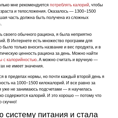
олько мне рекомендуется
потреблять калорий
, чтобы
возраста и телосложения. Оказалось — 1300−1500
шая часть должна быть получена из сложных
.
ть своего обычного рациона, я была неприятно
ий. В Интернете есть множество программ для
 было только вносить название и вес продукта, и в
етическую ценность рациона за день. Можно найти
ы с калорийностью
. А можно считать и вручную —
ах не имеет значения.
ся в пределах нормы, но почти каждый второй день я
ость на 1000−1500 килокалорий. И все равно за
 я уже не занимаюсь подсчетами — я научилась
ько содержится калорий. И это хорошо — потому что
 скучно!
 систему питания и стала