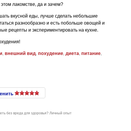
 этом лакомстве, да и зачем?
шать вкусной еды, лучше сделать небольшие
итаться разнообразно и есть побольше овощей и
овые рецепты и экспериментировать на кухне.
охудения!
и
,
внешний вид
,
похудение
,
диета
,
питание
,
енить
деть без вреда для здоровья? Личный опыт