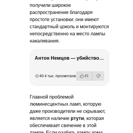
получили широкое
распространение благодаря
простоте установки: они имеют
стандартный цоколь и монтируются
непосредственно на место лампы
накаливания.
Антон Немцов — убийство Бориса Немцова, переезд в Дубай, семья и политика
РЕКЛАМА
РЕКЛАМА
РЕКЛАМА
40.4 тыс. просмотров
45
Главной проблемой
люминесцентных ламп, которую
даже производители не скрывают,
является наличие
ртути
, которая
обеспечивает свечение в этой
лампе. Если разбить лампу дома,