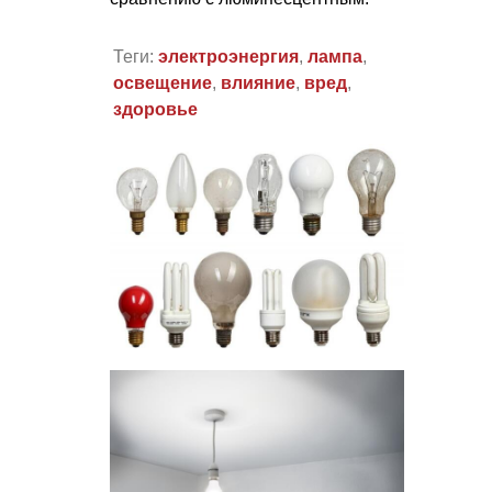
Теги:
электроэнергия
,
лампа
,
освещение
,
влияние
,
вред
,
здоровье