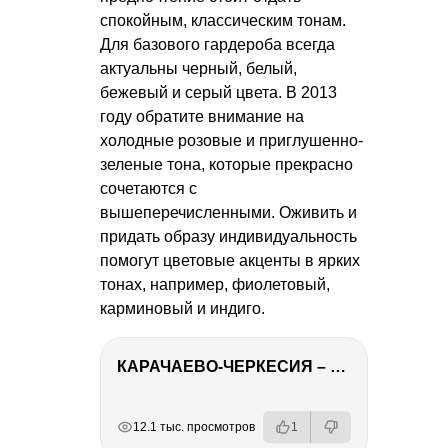
спокойным, классическим тонам.
Для базового гардероба всегда
актуальны черный, белый,
бежевый и серый цвета. В 2013
году обратите внимание на
холодные розовые и приглушенно-
зеленые тона, которые прекрасно
сочетаются с
вышеперечисленными. Оживить и
придать образу индивидуальность
помогут цветовые акценты в ярких
тонах, например, фиолетовый,
карминовый и индиго.
КАРАЧАЕВО-ЧЕРКЕСИЯ – ПУТЕШЕСТВИЕ НА КАВКАЗ часть 2
РЕКЛАМА
РЕКЛАМА
РЕКЛАМА
12.1 тыс. просмотров
1