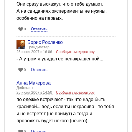
Они сразу выскажут, что о тебе думают.
А на свиданиях эксперименты не нужны,
особенно на первых.
Ответить
0
Борис Рохленко
Грандмастер
25 июня 2007 в 16:06
Сообщить модератору
- А утром я увидел ее ненакрашенной...
Ответить
0
Анна Макерова
Дебютант
25 июня 2007 в 14:50
Сообщить модератору
по одежке встречают - так что надо быть
красивой... ведь если ты некрасива - то тебя
и не встретят (не примут) а тогда и
провожять будет некого (нечего)
Ответить
0