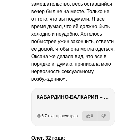
замешательство, весь оставшийся
вечер был не на месте. Только не
от того, что вы подумали. Я все
время думал, что ей должно быть
холодно и неудобно. Хотелось
побыстрее ужин закончить, отвезти
ее домой, чтобы она могла одеться.
Оксана же делала вид, что все в
порядке и, думаю, приписала мою
нервозность сексуальному
возбуждению».
КАБАРДИНО-БАЛКАРИЯ – ПУТЕШЕСТВИЕ НА КАВКАЗ часть 3
РЕКЛАМА
РЕКЛАМА
РЕКЛАМА
6.7 тыс. просмотров
0
Олег, 32 года: