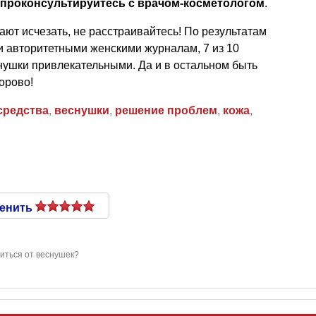
проконсультируйтесь с врачом-косметологом
.
ают исчезать, не расстраивайтесь! По результатам
 авторитетными женскими журналам, 7 из 10
ушки привлекательными. Да и в остальном быть
орово!
средства
,
веснушки
,
решение проблем
,
кожа
,
енить
виться от веснушек?