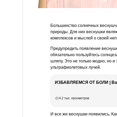
Большинство солнечных веснушч
природы. Для них веснушки явля
комплексов и мыслей о своей неп
Предупредить появление веснуше
обязательно пользуйтесь солнце
шляпу. Это не только модно, но 
ультрафиолетовых лучей.
ИЗБАВЛЯЕМСЯ ОТ БОЛИ | Важ
РЕКЛАМА
РЕКЛАМА
РЕКЛАМА
РЕКЛАМА
4.2 тыс. просмотров
И все же веснушки появились. Как