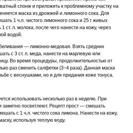
ватный спонж и приложить к проблемному участку на
еняется маска из дрожжей и лимонного сока. Для
шать 1 ч.л. чистого лимонного сока и 25 г живых
 ст. л. молока, после чего нанести на кожу, через
ой водой.
тбеливания — лимонно-медовая. Взять средних
ать с 3 ст. л. меда, нанести на марлевую или
лицу. Во время процедуры, продолжительностью от
ько раз сменить салфетки (3−4 раза). Данная маска
ьбе с веснушками, но и для придания коже тонуса.
уется использовать несколько раз в неделю. При
 заметно посветлеют. Рецепт прост — смешать
ешать с 1 ч.л. чистого сока лимона. Нанести на кожу,
аску, используя теплую воду.