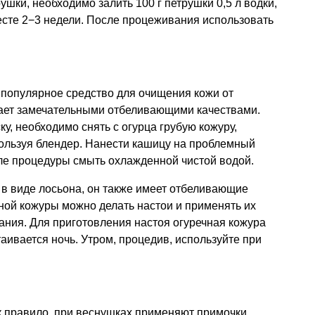
ушки, необходимо залить 100 г петрушки 0,5 л водки,
есте 2−3 недели. После процеживания использовать
е популярное средство для очищения кожи от
ает замечательными отбеливающими качествами.
у, необходимо снять с огурца грубую кожуру,
спользуя блендер. Нанести кашицу на проблемный
сле процедуры смыть охлажденной чистой водой.
 в виде лосьона, он также имеет отбеливающие
чной кожуры можно делать настои и применять их
ния. Для приготовления настоя огуречная кожура
аивается ночь. Утром, процедив, используйте при
к правило, при веснушках применяют примочки.