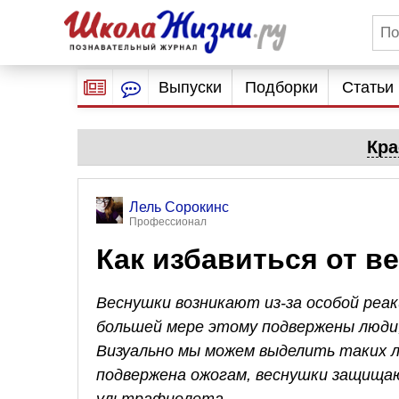
Выпуски
Подборки
Статьи
Кра
Лель Сорокинс
Профессионал
Как избавиться от в
Веснушки возникают из-за особой реа
большей мере этому подвержены люди,
Визуально мы можем выделить таких л
подвержена ожогам, веснушки защищаю
ультрафиолета.