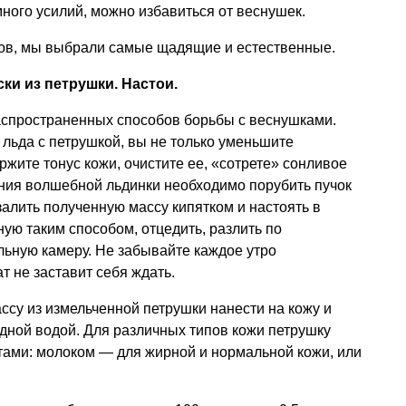
ного усилий, можно избавиться от веснушек.
ов, мы выбрали самые щадящие и естественные.
ски из петрушки. Настои.
аспространенных способов борьбы с веснушками.
 льда с петрушкой, вы не только уменьшите
ржите тонус кожи, очистите ее, «сотрете» сонливое
ния волшебной льдинки необходимо порубить пучок
залить полученную массу кипятком и настоять в
ную таким способом, отцедить, разлить по
льную камеру. Не забывайте каждое утро
т не заставит себя ждать.
ссу из измельченной петрушки нанести на кожу и
дной водой. Для различных типов кожи петрушку
ами: молоком — для жирной и нормальной кожи, или