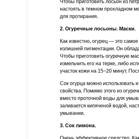
Чтобы приготовить лосьон из петр
настоять в темном прохладном м
для протирания.
2. Огуречные лосьоны. Маски.
Как известно, огурец — это само
излишней пигментации. Он облад
Чтобы приготовить огуречную маск
измельчить его на терке, либо и
участок кожи на 15−20 минут. По
Сок огурца можно использовать и
свойства. Помимо этого из огуре
вместо проточной воды для умыва
заливается кипяченой водой, наст
умывании.
3. Сок лимона.
Очень эффективное средство. Ка