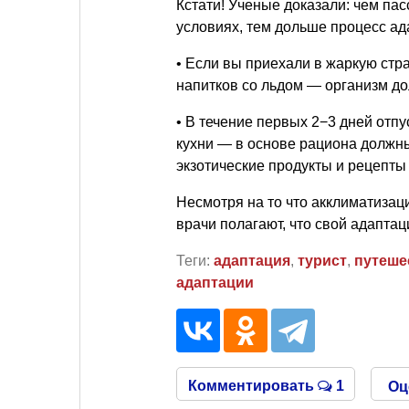
Кстати! Ученые доказали: чем па
условиях, тем дольше процесс ад
• Если вы приехали в жаркую стра
напитков со льдом — организм до
• В течение первых 2−3 дней отп
кухни — в основе рациона должн
экзотические продукты и рецепты
Несмотря на то что акклиматизац
врачи полагают, что свой адапта
Теги:
адаптация
,
турист
,
путеше
адаптации
Комментировать
1
Оц