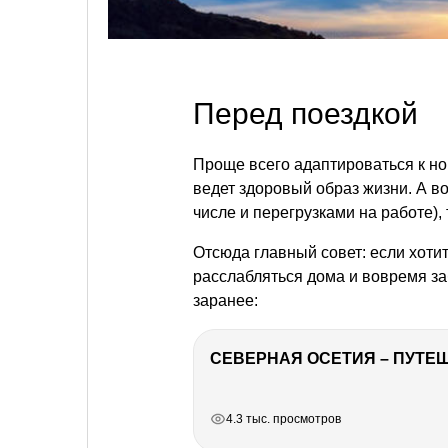
Перед поездкой
Проще всего адаптироваться к но
ведет здоровый образ жизни. А в
числе и перегрузками на работе),
Отсюда главный совет: если хоти
расслабляться дома и вовремя за
заранее:
СЕВЕРНАЯ ОСЕТИЯ – ПУТЕШ
РЕКЛАМА
РЕКЛАМА
РЕКЛАМА
РЕКЛАМА
4.3 тыс. просмотров