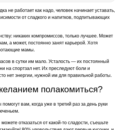
ка не работает как надо, человек начинает уставать,
висимости от сладкого и напитков, подпитывающих
ству: никаких компромиссов, только лучшее. Может
очам, а может, постоянно занят карьерой. Хотя
аботающие мамы.
 часов в сутки им мало. Усталость — их постоянный
ни на спортзал нет. Их преследуют боли и
то нет энергии, нужной им для правильной работы.
 желанием полакомиться?
 помогут вам, когда уже в третий раз за день руки
печеньем.
е можете отказаться от какой-то сладости, съешьте
 смакуйте! 80% удовольствия дают первые кусочки, и