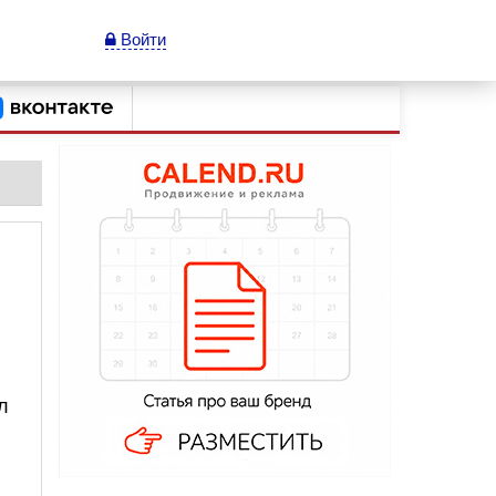
Войти
л