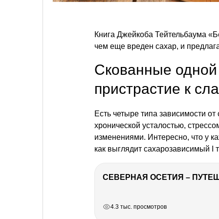
Книга Джейкоба Тейтельбаума «Бе
чем еще вреден сахар, и предлаг
Скованные одной 
пристрастие к сл
Есть четыре типа зависимости от
хронической усталостью, стрессо
изменениями. Интересно, что у к
как выглядит сахарозависимый I т
СЕВЕРНАЯ ОСЕТИЯ – ПУТЕШ
РЕКЛАМА
РЕКЛАМА
РЕКЛАМА
РЕКЛАМА
РЕКЛАМА
4.3 тыс. просмотров