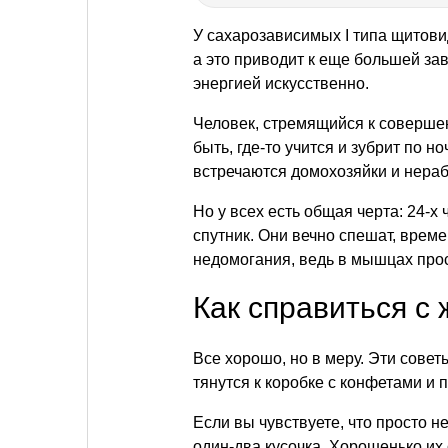
У сахарозависимых I типа щитовид
а это приводит к еще большей за
энергией искусственно.
Человек, стремящийся к совершен
быть, где-то учится и зубрит по н
встречаются домохозяйки и нер
Но у всех есть общая черта: 24-х
спутник. Они вечно спешат, време
недомогания, ведь в мышцах прос
Как справиться с
Все хорошо, но в меру. Эти советы
тянутся к коробке с конфетами и 
Если вы чувствуете, что просто н
один-два кусочка. Хорошенько их