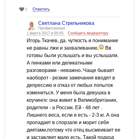
Ответить
1
Светлана Стрельникова
Профессионал
1 марта 2017 в 00:05
Сообщить модератору
Игорь Ткачев, да. чуткость и понимание
не равны лжи и захваливанию.
Вв
готовы были услышать и вы услышали.
А пинками или деликатными
разговорами - неважно. Чаще бывает
наоборот - резкие замечания вводят в
депрессию и отказ от любых попыток
измениться. У меня была девушка в
коучинге: она живет в Великобритании,
родители - а России. Ей - 46 лет .
Лишнего веса, если и есть - 2-3 кг. А она
пропадает в спорзале и морит себя
диетами,потому что отец высмеивает ее
и заставляет мало есть. Такой подход