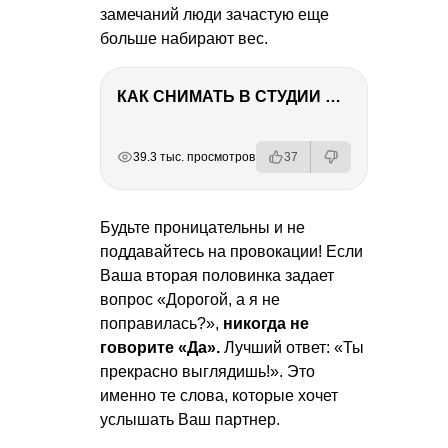
замечаний люди зачастую еще
больше набирают вес.
КАК СНИМАТЬ В СТУДИИ СО ВСПЫШКАМИ
РЕКЛАМА
РЕКЛАМА
РЕКЛАМА
39.3 тыс. просмотров
37
Будьте проницательны и не
поддавайтесь на провокации! Если
Ваша вторая половинка задает
вопрос «Дорогой, а я не
поправилась?»,
никогда не
говорите «Да».
Лучший ответ: «Ты
прекрасно выглядишь!». Это
именно те слова, которые хочет
услышать Ваш партнер.