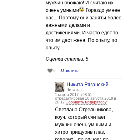
мужчин обожаю! И считаю их
очень умными
Гораздо умнее
нас... Поэтому они заняты более
важными делами и
достижениями. И часто едят то,
что им даст жена. По опыту, по
опыту...
Оценка статьи: 5
Ответить
0
Никита Рязанский
Читатель
1 марта 2017 в 08:51
отредактирован 16 августа 2019 в
20:12
Сообщить модератору
Светлана Стрельникова,
коуч, который считает
мужчин очень умными и,
хитро прищурив глаз,
говорит, -
по опыту, по