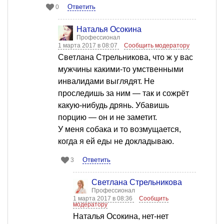
Ответить
0
Наталья Осокина
Профессионал
1 марта 2017 в 08:07
Сообщить модератору
Светлана Стрельникова, что ж у вас
мужчины какими-то умственными
инвалидами выглядят. Не
проследишь за ним — так и сожрёт
какую-нибудь дрянь. Убавишь
порцию — он и не заметит.
У меня собака и то возмущается,
когда я ей еды не докладываю.
Ответить
3
Светлана Стрельникова
Профессионал
1 марта 2017 в 08:36
Сообщить
модератору
Наталья Осокина, нет-нет