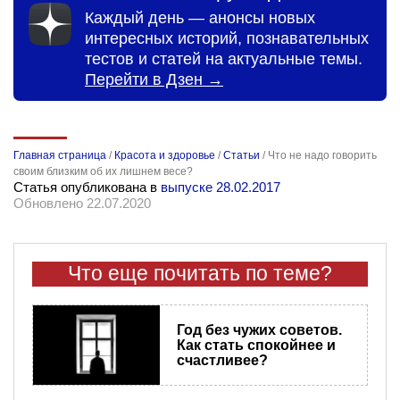
Каждый день — анонсы новых
интересных историй, познавательных
тестов и статей на актуальные темы.
Перейти в Дзен →
Главная страница
/
Красота и здоровье
/
Статьи
/
Что не надо говорить
своим близким об их лишнем весе?
Статья опубликована в
выпуске 28.02.2017
Обновлено 22.07.2020
Что еще почитать по теме?
Год без чужих советов.
Как стать спокойнее и
счастливее?