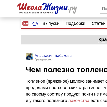
Выпуски
Подборки
Статьи
Кра
Анастасия Бабакова
Грандмастер
Чем полезно топлен
Топленое (пряженое) молоко занимает о
пределами постсоветских стран знает, чт
по своему составу продукт, почти не 
и у такого полезного
лакомства
есть сво