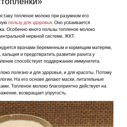
«топленки»
оставу топленое молоко при разумном его
тную
пользу для здоровья
. Оно усваивается
ка. Особенно много пользы топленое молоко
центральной нервной системе, ЖКТ.
ендуется врачами беременным и кормящим матерям,
 кальция и предотвратить развитие рахита у
ебление способствует поддержанию иммунитета.
локо полезно и для здоровья, и для красоты. Потому
логии. На его основе делают маски, питательные
осами. Топленое молоко благоприятно действует на
ражение, возвращает упругость.