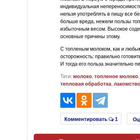
индивидуальная непереносимость
нельзя употреблять в пищу все б
больше вреда, нежели пользы то
избыточным весом. Высокое соде
основные причины этому.
С топленым молоком, как и любы
осторожность: правильно готовить
И тогда его польза значительно п
Теги:
молоко
,
топленое молоко
тепловая обработка
,
лакомств
Комментировать
1
Оц