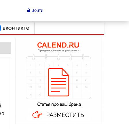
Войти
й
Но