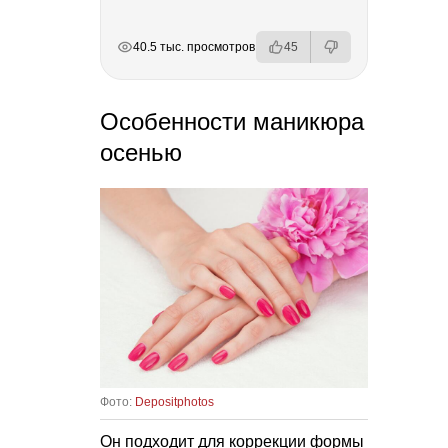
РЕКЛАМА
РЕКЛАМА
РЕКЛАМА
РЕКЛАМА
40.5 тыс. просмотров
45
Особенности маникюра
осенью
Фото:
Depositphotos
Он подходит для коррекции формы