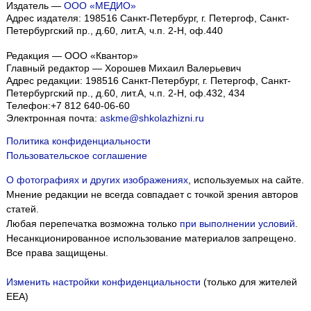
Издатель —
ООО «МЕДИО»
Адрес издателя: 198516 Санкт-Петербург, г. Петергоф, Санкт-
Петербургский пр., д.60, лит.А, ч.п. 2-Н, оф.440
Редакция — ООО «Квантор»
Главный редактор — Хорошев Михаил Валерьевич
Адрес редакции:
198516
Санкт-Петербург, г. Петергоф
,
Санкт-
Петербургский пр., д.60, лит.А, ч.п. 2-Н, оф.432, 434
Телефон:
+7 812 640-06-60
Электронная почта:
askme@shkolazhizni.ru
Политика конфиденциальности
Пользовательское соглашение
О фотографиях и других изображениях
, используемых на сайте.
Мнение редакции не всегда совпадает с точкой зрения авторов
статей.
Любая перепечатка возможна только
при выполнении условий
.
Несанкционированное использование материалов запрещено.
Все права защищены.
Изменить настройки конфиденциальности
(только для жителей
EEA)