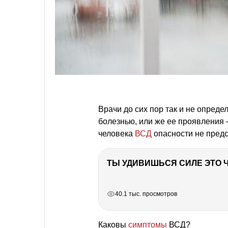
Врачи до сих пор так и не опреде
болезнью, или же ее проявления
человека
ВСД
опасности не предс
РЕКЛАМА
РЕКЛАМА
РЕКЛАМА
40.1 тыс. просмотров
Каковы
симптомы
ВСД?