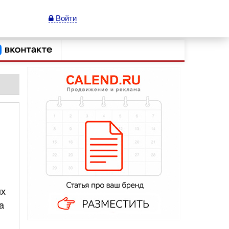
Войти
ых
а