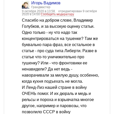
Игорь Вадимов
Грандмастер
9 октября 2020 в 13:58
отредактирован 9 октября
2020 в 14:00
Сообщить модератору
Спасибо на добром слове, Владимир
Голубков, и за высокую оценку статьи.
Одно только - ну что надо так
концентрироваться на тушенке? Там же
буквально пара фраз, все остальное в
статье - про суда типа Либерти. Разве в
статье что-то уничижительно про
тушенку? Или - что фронтовики ее
ненавидели? Да нет ведь -
наворачивали за милую душу, особенно,
когда кухня подъехать не могла.
И Ленд-Лиз нашей стране в войну
ОЧЕНЬ помог. И их дюраль и медь и
рельсы и пороха и взрывчатка многое
другое, например и паровозы, что
позволило СССР в войну