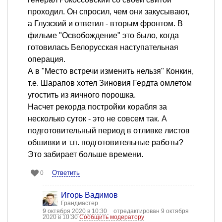
проходил. Он спросил, чем они закусывают,
а Глузский и ответил - вторым фронтом. В
фильме "Освобождение" это было, когда
готовилась Белорусская наступательная
операция.
А в "Место встречи изменить нельзя" Конкин,
т.е. Шарапов хотел Зиновия Гердта омлетом
угостить из яичного порошка.
Насчет рекорда постройки корабля за
несколько суток - это не совсем так. А
подготовительный период в отливке листов
обшивки и т.п. подготовительные работы?
Это забирает больше времени.
Ответить
0
Игорь Вадимов
Грандмастер
9 октября 2020 в 10:30
отредактирован 9 октября
2020 в 10:30
Сообщить модератору