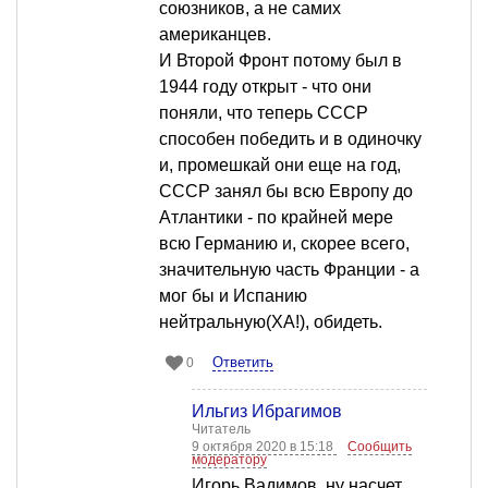
союзников, а не самих
американцев.
И Второй Фронт потому был в
1944 году открыт - что они
поняли, что теперь СССР
способен победить и в одиночку
и, промешкай они еще на год,
СССР занял бы всю Европу до
Атлантики - по крайней мере
всю Германию и, скорее всего,
значительную часть Франции - а
мог бы и Испанию
нейтральную(ХА!), обидеть.
Ответить
0
Ильгиз Ибрагимов
Читатель
9 октября 2020 в 15:18
Сообщить
модератору
Игорь Вадимов, ну насчет