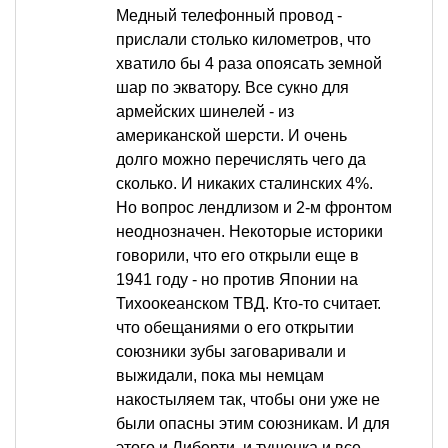
Медный телефонный провод -
прислали столько километров, что
хватило бы 4 раза опоясать земной
шар по экватору. Все сукно для
армейских шинелей - из
американской шерсти. И очень
долго можно перечислять чего да
сколько. И никаких сталинских 4%.
Но вопрос лендлизом и 2-м фронтом
неоднозначен. Некоторые историки
говорили, что его открыли еще в
1941 году - но против Японии на
Тихоокеанском ТВД. Кто-то считает.
что обещаниями о его открытии
союзники зубы заговаривали и
выжидали, пока мы немцам
накостыляем так, чтобы они уже не
были опасны этим союзникам. И для
этого и Либерти, и тушенка и все