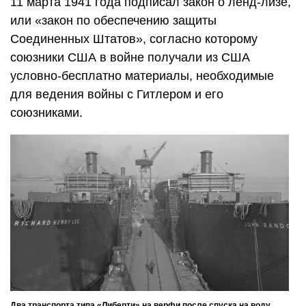
11 марта 1941 года подписал закон о ленд-лизе,
или «закон по обеспечению защиты
Соединенных Штатов», согласно которому
союзники США в войне получали из США
условно-бесплатно материалы, необходимые
для ведения войны с Гитлером и его
союзниками.
Два транспорта типа «Либерти» на верфи после спуска на воду