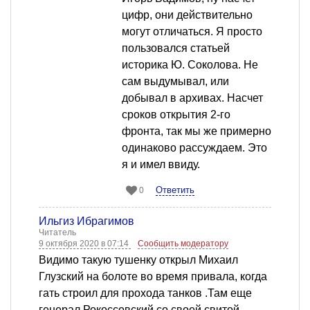
цифр, они действительно
могут отличаться. Я просто
пользовался статьей
историка Ю. Соколова. Не
сам выдумывал, или
добывал в архивах. Насчет
сроков открытия 2-го
фронта, так мы же примерно
одинаково рассуждаем. Это
я и имел ввиду.
Ответить
0
Ильгиз Ибрагимов
Читатель
9 октября 2020 в 07:14
Сообщить модератору
Видимо такую тушенку открыл Михаил
Глузский на болоте во время привала, когда
гать строил для прохода танков .Там еще
генерал Рокоссовский со своей свитой