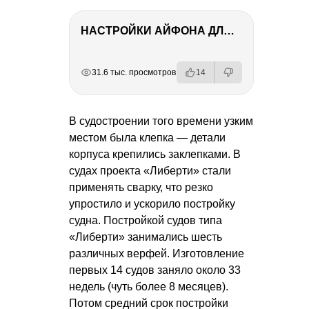
НАСТРОЙКИ АЙФОНА ДЛЯ ФОТО И ВИДЕО
РЕКЛАМА
РЕКЛАМА
РЕКЛАМА
31.6 тыс. просмотров
14
В судостроении того времени узким
местом была клепка — детали
корпуса крепились заклепками. В
судах проекта «Либерти» стали
применять сварку, что резко
упростило и ускорило постройку
судна. Постройкой судов типа
«Либерти» занимались шесть
различных верфей. Изготовление
первых 14 судов заняло около 33
недель (чуть более 8 месяцев).
Потом средний срок постройки